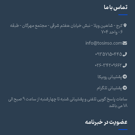
تماس با ما
کرج - شاهین ویلا - نبش خیابان هفتم شرقی - مجتمع مهرگان - طبقه
6 - واحد 704
info@tosinso.com
09357150445
026-34209662
پشتیبانی روبیکا
پشتیبانی تلگرام
ساعات پاسخ گویی تلفنی و پشتیبانی شنبه تا چهارشنبه از ساعت 9 صبح الی
18 می باشد
عضویت در خبرنامه