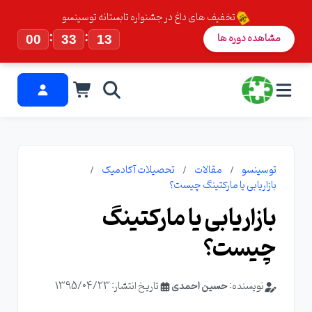
تخفیف های داغ در جشنواره تابستانه توسینسو
:
:
مشاهده دوره ها
00
33
12
توسینسو
مقالات
تحصیلات آکادمیک
بازاریابی یا مارکتینگ چیست؟
بازاریابی یا مارکتینگ
چیست؟
نویسنده:
حسین احمدی
تاریخ انتشار: 1395/04/23