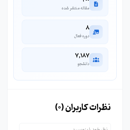
200
مقاله منتشر شده
8
دوره فعال
7,187
دانشجو
نظرات کاربران (
0
)