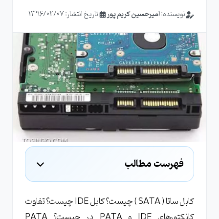
نویسنده:
امیرحسین کریم پور
تاریخ انتشار: 1396/02/07
فهرست مطالب
IDE چیست ؟
PATA یا Parallel ATA چیست ؟
کابل ساتا ( SATA ) چیست؟ کابل IDE چیست؟ تفاوت
کانکتورهای IDE و PATA در چیست؟ PATA
SATA یا Serial ATA چیست؟