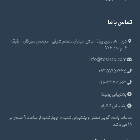
تماس با ما
کرج - شاهین ویلا - نبش خیابان هفتم شرقی - مجتمع مهرگان - طبقه
6 - واحد 704
info@tosinso.com
09357150445
026-34209662
پشتیبانی روبیکا
پشتیبانی تلگرام
ساعات پاسخ گویی تلفنی و پشتیبانی شنبه تا چهارشنبه از ساعت 9 صبح الی
18 می باشد