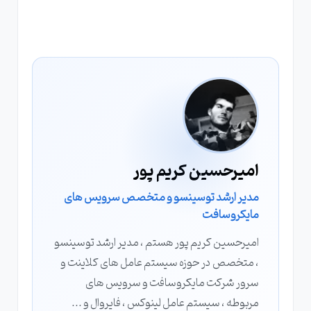
ساتا یا رابط سخت افزاری SATA یک رابط برای
خواندن و نوشتن اطلاعات بر روی تجهیزات ذخیره
سازی اطلاعات ، دیسک های HDD و SSD می باشد
که به عنوان درگاه های Serial ATA نیز شناخته می
شوند ، معمولا در کامپیوترهای دسکتاپی یا PC ها ،
سرورها و لپ تاپ ها مورد استفاده قرار می گیرد.
امیرحسین کریم پور
مدیر ارشد توسینسو و متخصص سرویس های
مایکروسافت
امیرحسین کریم پور هستم ، مدیر ارشد توسینسو
، متخصص در حوزه سیستم عامل های کلاینت و
سرور شرکت مایکروسافت و سرویس های
مربوطه ، سیستم عامل لینوکس ، فایروال و ...