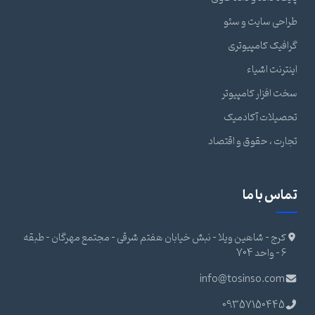
طراحی سایت و سئو
گرافیک کامپیوتری
اینترنت اشیاء
سخت افزار کامپیوتر
تحصیلات آکادمیک
تجارت ، حقوق و اقتصاد
تماس با ما
کرج - شاهین ویلا - نبش خیابان هفتم شرقی - مجتمع مهرگان - طبقه
6 - واحد 704
info@tosinso.com
09357150445