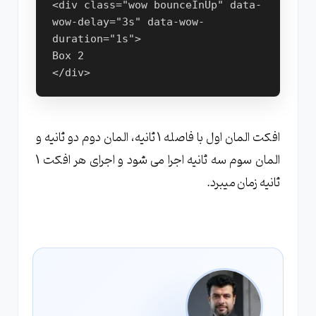
<div class="wow bounceInUp" data-
wow-delay="3s" data-wow-
duration="1s">
Box 2
</div>
افکت المان اول با فاصله 1 ثانیه، المان دوم دو ثانیه و
المان سوم سه ثانیه اجرا می شود و اجرای هر افکت 1
ثانیه زمان میبرد.