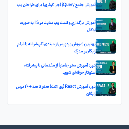
آموزش جامع jQuery (جی کوئری) برای طراحان وب
آموزش بارگذاري و تست وب سايت در IIS به صورت
لوکال
بهترین آموزش وردپرس از مبتدی تا پیشرفته با فیلم
رایگان و مدرک
دوره آموزش سئو جامع | از مقدماتی تا پیشرفته،
سئوکار حرفه‌ای شوید
دوره آموزش React (ری اکت) صفر تا صد + 20 درس
رایگان