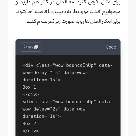
برای مثال، فرض کنید سه المان در کنار هم داریم و
میخواییم افکت مورد نظر به ترتیب و با فاصله اجرا شود.
برای اینکار المان ها رو به صورت زیر تعریف م کنیم:
Copy
Code
<div class="wow bounceInUp" data-
wow-delay="1s" data-wow-
duration="1s">
Box 1
</div>
<div class="wow bounceInUp" data-
wow-delay="2s" data-wow-
duration="1s">
Box 2
</div>