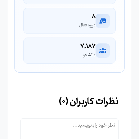
8
دوره فعال
7,187
دانشجو
نظرات کاربران (
0
)