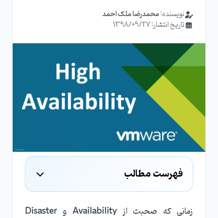
نویسنده:
محمدرضا ملک احمد
تاریخ انتشار: 1398/09/27
فهرست مطالب
نحوه فعال سازی vSphere HA
پیش نیازهای vSphere HA
زمانی که صحبت از
Availability
و
Disaster