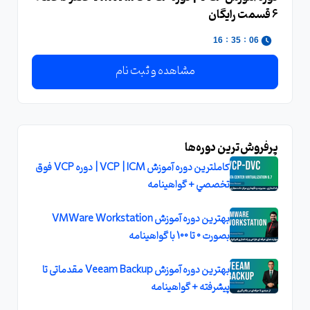
6 قسمت رایگان
:
:
15
35
06
مشاهده و ثبت نام
پرفروش‌ترین دوره‌ها
کاملترين دوره آموزش VCP | ICM | دوره VCP فوق
تخصصي + گواهينامه
بهترین دوره آموزش VMWare Workstation
بصورت 0 تا 100 با گواهینامه
بهترین دوره آموزش Veeam Backup مقدماتی تا
پیشرفته + گواهینامه