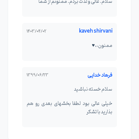
سلام. عالی و لذت بردم. ممنونم از شما
kaveh shirvani
1403/04/02
ممنون،،♥️
فرهاد خدایی
1399/06/23
سلام خسته نباشید
خیلی عالی بود لطفا بخشهای بعدی رو هم
بذارید با تشکر