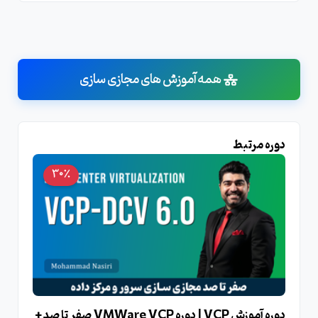
همه آموزش های مجازی سازی
دوره مرتبط
30٪
دوره آموزش VCP | دوره VMWare VCP صفر تا صد +