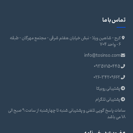
تماس با ما
کرج - شاهین ویلا - نبش خیابان هفتم شرقی - مجتمع مهرگان - طبقه
6 - واحد 704
info@tosinso.com
09357150445
026-34209662
پشتیبانی روبیکا
پشتیبانی تلگرام
ساعات پاسخ گویی تلفنی و پشتیبانی شنبه تا چهارشنبه از ساعت 9 صبح الی
18 می باشد