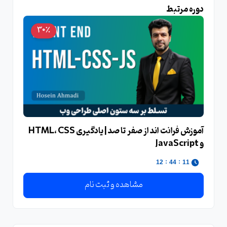
دوره مرتبط
30٪
آموزش فرانت‌ اند از صفر تا صد | یادگیری HTML، CSS
و JavaScript
:
:
11
44
11
مشاهده و ثبت نام