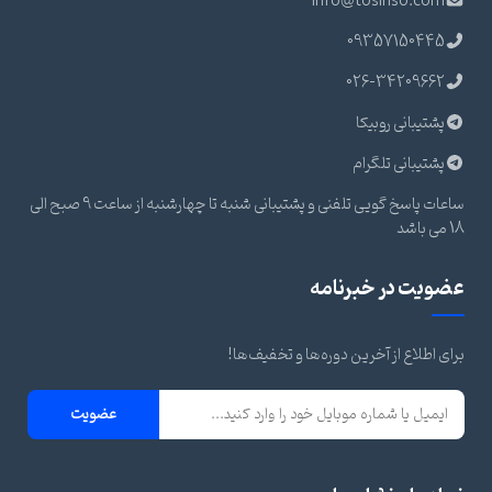
info@tosinso.com
09357150445
026-34209662
پشتیبانی روبیکا
پشتیبانی تلگرام
ساعات پاسخ گویی تلفنی و پشتیبانی شنبه تا چهارشنبه از ساعت 9 صبح الی
18 می باشد
عضویت در خبرنامه
برای اطلاع از آخرین دوره‌ها و تخفیف‌ها!
عضویت