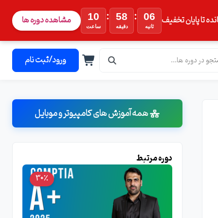
:
:
10
58
05
نده تا پایان تخفیف
مشاهده دوره ها
ثانیه
دقیقه
ساعت
ورود/ثبت نام
همه آموزش های کامپیوتر و موبایل
دوره مرتبط
30٪