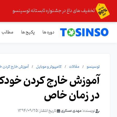
تخفیف های داغ در جشنواره تابستانه توسینسو
دوره ها
پکیج ها
مطالب
توسینسو
مقالات
کامپیوتر و موبایل
آموزش خارج کردن خودکار کامپ
در زمان خاص
نویسنده:
مهدی عسکری
تاریخ انتشار: 1394/09/25