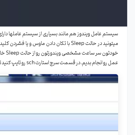
میتونید در حالت Sleep با تکان دادن ماوس و ی
خودتون
عمل رو انجام بدیم.در قسمت سرچ استارت sch رو تایپ کنید تا گزینه ی Task Scheduler براتون ظاهر بشه