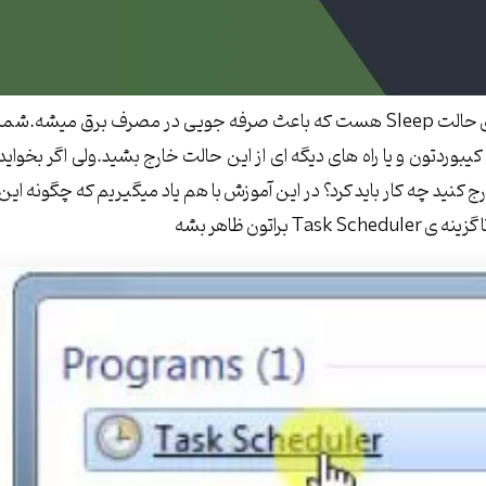
سیستم عامل ویندوز هم مانند بسیاری از سیستم عاملها دارای حالت Sleep هست که باعث صرفه جویی در مصرف برق میشه.شما
ا فشردن کلید کیبوردتون و یا راه های دیگه ای از این حالت خارج بشید.ولی اگر بخواید
 سر ساعت مشخصی ویندوزتون رو از حالت Sleep خارج کنید چه کار باید کرد؟ در این آموزش با هم یاد میگیریم که چگونه این