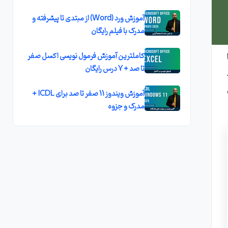
آموزش ورد (Word) از مبتدی تا پیشرفته و
مدرک با فیلم رایگان
کاملترين آموزش فرمول نويسی اکسل صفر
تا صد + 7 درس رايگان
آموزش ویندوز 11 صفر تا صد برای ICDL +
مدرک و جزوه