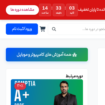
:
:
14
33
01
نده تا پایان تخفیف
مشاهده دوره ها
ثانیه
دقیقه
ساعت
ورود/ثبت نام
همه آموزش های کامپیوتر و موبایل
دوره مرتبط
30٪