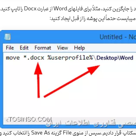
در این کامند بجای گزینه Filetype فرمت فایلهای مورد نظر خود را جایگزین کنید، مثلاً برای فایلهای Word از عبارت Docx را تایپ کن
در تصویر بالا مکان انتقال فایلهای Docx را پوشه Word در دسکتاپ قرار دادیم.سپس از منوی File گزینه Save As را انتخاب کنید