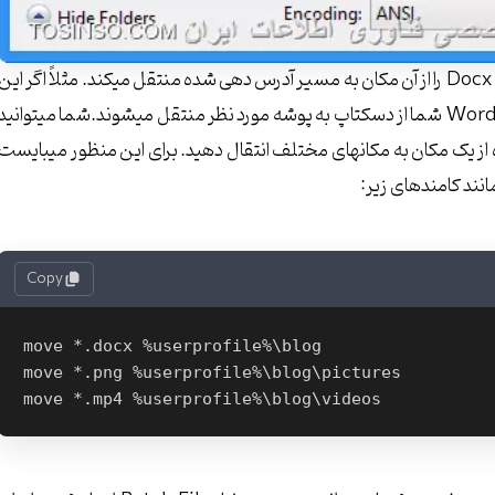
حالا فایل ایجاد شده را در هر مکانی که قرار دهید، تمامی فایلهای Docx را از آن مکان به مسیر آدرس دهی شده منتقل میکند. مثلاً اگر این
Batch File را در دسکتاپ قرار داده و اجرا کنید، تمامی فایلهای Word شما از دسکتاپ به پوشه مورد نظر منتقل میشوند.شما میتوانید
از یک مکان به مکانهای مختلف انتقال دهید. برای این منظور میبایست
Copy
move *.docx %userprofile%\blog

move *.png %userprofile%\blog\pictures
