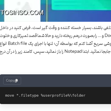
ع مختلفی باشند، بسیار خسته کننده و وقت گیر است، فرض کنید در داخل
دسکتاپ یا مکانی دیگر از هارد خود انواع فایلهای Docx، JPG، MP3 و ... را بصورت درهم ریخته دارید و حالا شما قصد تمیزکاری و خلوت
کردن آن را داشته باشید. برای این منظور قصد دارم شما را با روشی سریع آشنا کنم که بواسطه آن؛ تنها با اجرای یک atch file
فایلهای خود را به یکباره از یک مکان به مکانی دیگر از پروفایلتان جابجا نمائید. ابتدا Notepad را باز نمائید، سپس، کامند زیر را در آن در
Copy