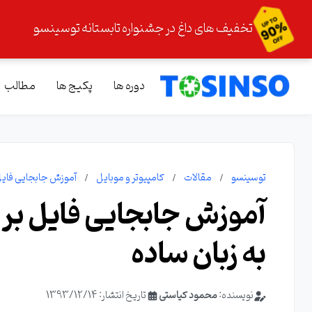
تخفیف های داغ در جشنواره تابستانه توسینسو
دوره ها
پکیج ها
مطالب
توسینسو
مقالات
کامپیوتر و موبایل
آموزش جابجایی فایل 
آموزش جابجایی فایل بر ا
به زبان ساده
نویسنده:
محمود کیاستی
تاریخ انتشار: 1393/12/14