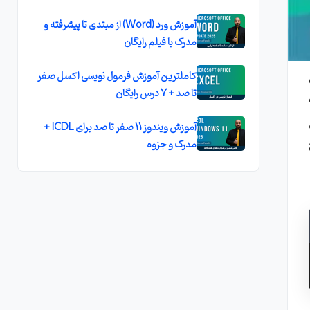
آموزش ورد (Word) از مبتدی تا پیشرفته و
مدرک با فیلم رایگان
کاملترين آموزش فرمول نويسی اکسل صفر
تا صد + 7 درس رايگان
B انواع
آموزش ویندوز 11 صفر تا صد برای ICDL +
ج
مدرک و جزوه