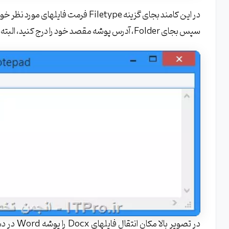
سپس بجای Folder، آدرس پوشه مقصد خود را درج کنید، البته میبایست حتماً این پوشه را از قبل ایجاد کنید: