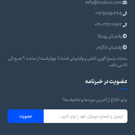
info@tosinso.com
09357150445
026-34209662
پشتیبانی روبیکا
پشتیبانی تلگرام
ساعات پاسخ گویی تلفنی و پشتیبانی شنبه تا چهارشنبه از ساعت 9 صبح الی
18 می باشد
عضویت در خبرنامه
برای اطلاع از آخرین دوره‌ها و تخفیف‌ها!
عضویت