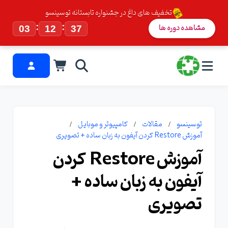
تخفیف های داغ در جشنواره تابستانه توسینسو
:
:
مشاهده دوره ها
03
12
36
توسینسو
مقالات
کامپیوتر و موبایل
آموزش Restore کردن آیفون به زبان ساده + تصویری
آموزش Restore کردن
آیفون به زبان ساده +
تصویری