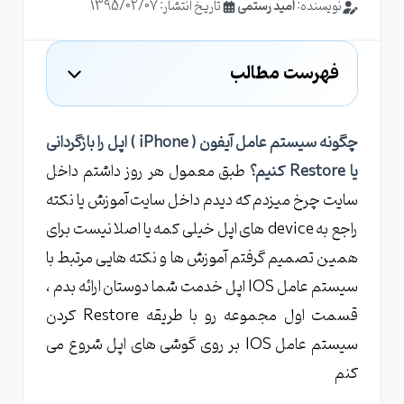
نویسنده:
امید رستمی
تاریخ انتشار: 1395/02/07
فهرست مطالب
قبل از شروع باید یک چند تا نکته خدمت شما
دوستان عرض کنم
چگونه سیستم عامل آیفون ( iPhone ) اپل را بازگردانی
مرحله اول
یا Restore کنیم؟
طبق معمول هر روز داشتم داخل
مرحله دوم
سایت چرخ میزدم که دیدم داخل سایت آموزش یا نکته
مرحله سوم
راجع به device های اپل خیلی کمه یا اصلا نیست برای
همین تصمیم گرفتم آموزش ها و نکته هایی مرتبط با
مرحله چهارم
سیستم عامل IOS اپل خدمت شما دوستان ارائه بدم ،
مرحله پنجم
قسمت اول مجموعه رو با طریقه Restore کردن
سیستم عامل IOS بر روی گوشی های اپل شروع می
کنم