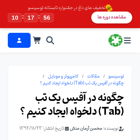
تخفیف های داغ در جشنواره تابستانه توسینسو
:
:
مشاهده دوره ها
10
17
56
توسینسو
مقالات
کامپیوتر و موبایل
چگونه در آفیس یک تب (Tab) دلخواه ایجاد کنیم ؟
چگونه در آفیس یک تب
(Tab) دلخواه ایجاد کنیم ؟
نویسنده:
محسن آرمان منش
تاریخ انتشار: 1392/11/23