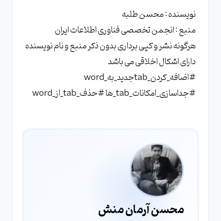
نویسنده : محسن طلبه
منبع : انجمن تخصصی فناوری اطلاعات ایران
هرگونه نشر و کپی برداری بدون ذکر منبع و نام نویسنده
دارای اشکال اخلاقی می باشد
#اضافه_کردن_tabجدید_به_word
#جداسازی_امکانات_tab_ها #حذف_tab_از_word
محسن آرمان منش