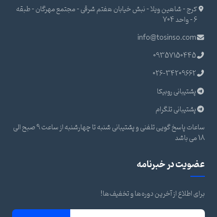
کرج - شاهین ویلا - نبش خیابان هفتم شرقی - مجتمع مهرگان - طبقه
6 - واحد 704
info@tosinso.com
09357150445
026-34209662
پشتیبانی روبیکا
پشتیبانی تلگرام
ساعات پاسخ گویی تلفنی و پشتیبانی شنبه تا چهارشنبه از ساعت 9 صبح الی
18 می باشد
عضویت در خبرنامه
برای اطلاع از آخرین دوره‌ها و تخفیف‌ها!