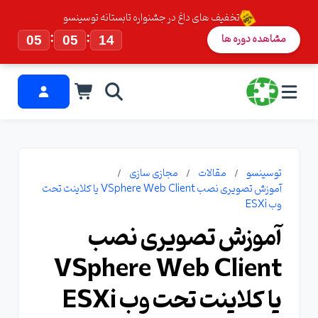
تخفیف های داغ در جشنواره تابستانه توسینسو
:
:
مشاهده دوره ها
05
05
13
توسینسو
مقالات
مجازی سازی
آموزش تصویری نصب VSphere Web Client یا کلاینت تحت
وب ESXi
آموزش تصویری نصب
VSphere Web Client
یا کلاینت تحت وب ESXi