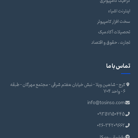
گرافیک کامپیوتری
اینترنت اشیاء
سخت افزار کامپیوتر
تحصیلات آکادمیک
تجارت ، حقوق و اقتصاد
تماس با ما
کرج - شاهین ویلا - نبش خیابان هفتم شرقی - مجتمع مهرگان - طبقه
6 - واحد 704
info@tosinso.com
09357150445
026-34209662
پشتیبانی روبیکا