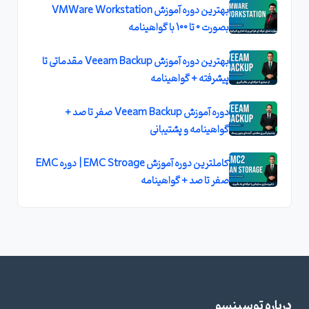
بهترین دوره آموزش VMWare Workstation
بصورت 0 تا 100 با گواهینامه
بهترین دوره آموزش Veeam Backup مقدماتی تا
پیشرفته + گواهینامه
دوره آموزش Veeam Backup صفر تا صد +
گواهینامه و پشتیبانی
کاملترین دوره آموزش EMC Stroage | دوره EMC
صفر تا صد + گواهینامه
درباره توسینسو