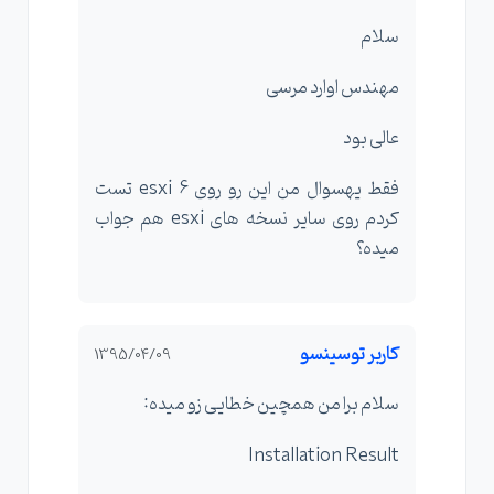
سلام
مهندس اوارد مرسی
عالی بود
فقط یهسوال من این رو روی esxi 6 تست
کردم روی سایر نسخه های esxi هم جواب
میده؟
کاربر توسینسو
1395/04/09
سلام برا من همچین خطایی زو میده:
Installation Result