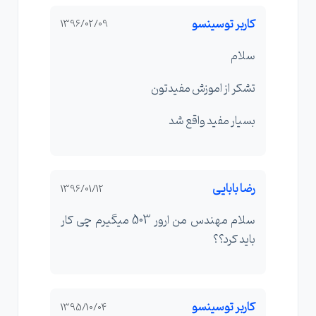
کاربر توسینسو
1396/02/09
سلام
تشکر از اموزش مفیدتون
بسیار مفید واقع شد
رضا بابایی
1396/01/12
سلام مهندس من ارور 503 میگیرم چی کار
باید کرد؟؟
کاربر توسینسو
1395/10/04