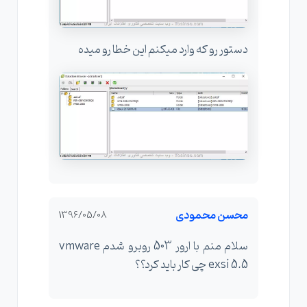
دستور رو که وارد میکنم این خطا رو میده
محسن محمودی
1396/05/08
سلام منم با ارور 503 روبرو شدم vmware
exsi 5.5 چی کار باید کرد؟؟