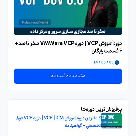
دوره آموزش VCP | دوره VMWare VCP صفر تا صد +
6 قسمت رایگان
:
:
13
05
05
مشاهده و ثبت نام
پرفروش‌ترین دوره‌ها
کاملترين دوره آموزش VCP | ICM | دوره VCP فوق
تخصصي + گواهينامه