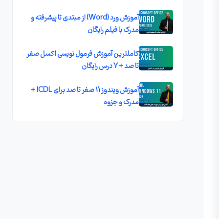
آموزش ورد (Word) از مبتدی تا پیشرفته و
مدرک با فیلم رایگان
کاملترين آموزش فرمول نويسی اکسل صفر
تا صد + 7 درس رايگان
آموزش ویندوز 11 صفر تا صد برای ICDL +
مدرک و جزوه