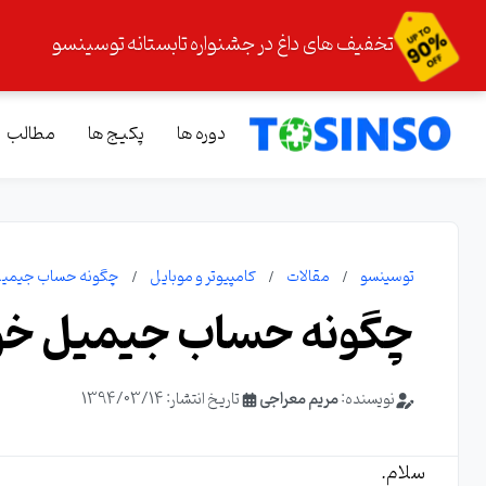
تخفیف های داغ در جشنواره تابستانه توسینسو
دوره ها
پکیج ها
مطالب
توسینسو
مقالات
کامپیوتر و موبایل
چگونه حساب جیمیل خو
چگونه حساب جیمیل خود ر
نویسنده:
مریم معراجی
تاریخ انتشار: 1394/03/14
سلام.