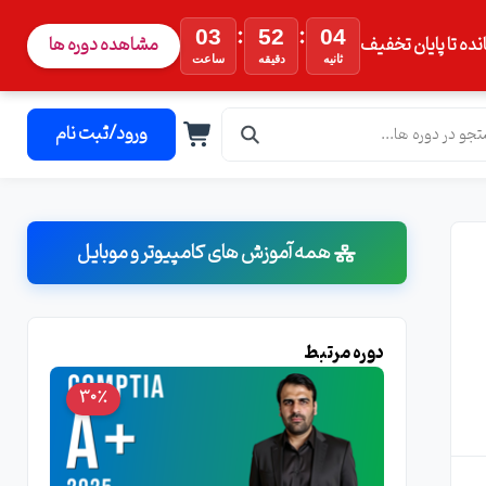
:
:
03
52
03
نده تا پایان تخفیف
مشاهده دوره ها
ثانیه
دقیقه
ساعت
ورود/ثبت نام
همه آموزش های کامپیوتر و موبایل
دوره مرتبط
30٪