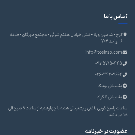
تماس با ما
کرج - شاهین ویلا - نبش خیابان هفتم شرقی - مجتمع مهرگان - طبقه
6 - واحد 704
info@tosinso.com
09357150445
026-34209662
پشتیبانی روبیکا
پشتیبانی تلگرام
ساعات پاسخ گویی تلفنی و پشتیبانی شنبه تا چهارشنبه از ساعت 9 صبح الی
18 می باشد
عضویت در خبرنامه