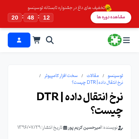
تخفیف های داغ در جشنواره تابستانه توسینسو
:
:
مشاهده دوره ها
20
48
11
توسینسو
مقالات
سخت افزار کامپیوتر
نرخ انتقال داده | DTR چیست؟
نرخ انتقال داده | DTR
چیست؟
نویسنده:
امیرحسین کریم پور
تاریخ انتشار: 1396/07/29