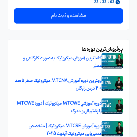
:
:
23
33
03
مشاهده و ثبت نام
پرفروش‌ترین دوره‌ها
کاملترین آموزش میکروتیک به صورت کارگاهی و
عملی
بهترین دوره آموزش MTCNA میکروتیک صفر تا صد
+ 4 درس رایگان
دوره آموزشي MTCWE ميکروتيک | دوره MTCWE
با پشتيباني و مدرک
دوره آموزش MTCRE میکروتیک | متخصص
مسیریابی میکروتیک آپدیت 2025