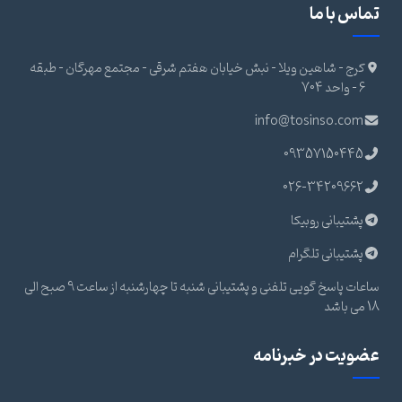
تماس با ما
کرج - شاهین ویلا - نبش خیابان هفتم شرقی - مجتمع مهرگان - طبقه
6 - واحد 704
info@tosinso.com
09357150445
026-34209662
پشتیبانی روبیکا
پشتیبانی تلگرام
ساعات پاسخ گویی تلفنی و پشتیبانی شنبه تا چهارشنبه از ساعت 9 صبح الی
18 می باشد
عضویت در خبرنامه