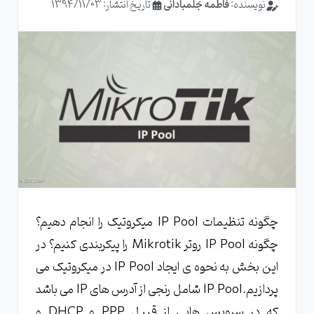
نویسنده:
فاطمه جَلمبادانی
تاریخ انتشار: 1394/11/03
چگونه تنظیمات IP Pool میکروتیک را انجام دهیم؟
چگونه IP Pool روتر Mikrotik را پیکربندی کنیم؟ در
این بخش به نحوه ی ایجاد IP Pool در میکروتیک می
پردازیم.IP Pool شامل رنجی از آدرس های IP می باشد
که در سرویس هایی از قبیل PPP و DHCP و