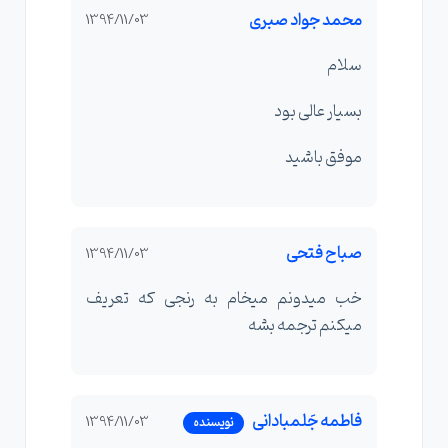
محمد جواد صبری
1394/11/03
سلام
بسیار عالی بود
موفق باشید
صباح فتحی
1394/11/03
خب میدونم میخام به رنجی که تعریف
میکنم ترجمه بشه
فاطمه جَلمبادانی
1394/11/03
نویسنده