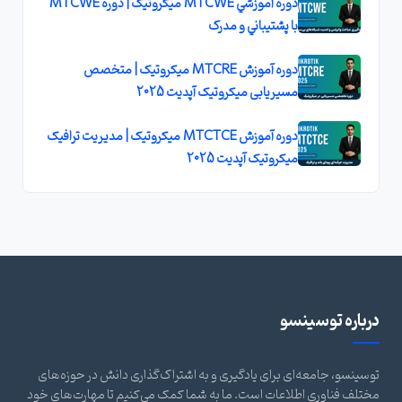
دوره آموزشي MTCWE ميکروتيک | دوره MTCWE
با پشتيباني و مدرک
دوره آموزش MTCRE میکروتیک | متخصص
مسیریابی میکروتیک آپدیت 2025
دوره آموزش MTCTCE میکروتیک | مدیریت ترافیک
میکروتیک آپدیت 2025
درباره توسینسو
توسینسو، جامعه‌ای برای یادگیری و به اشتراک‌گذاری دانش در حوزه‌های
مختلف فناوری اطلاعات است. ما به شما کمک می‌کنیم تا مهارت‌های خود