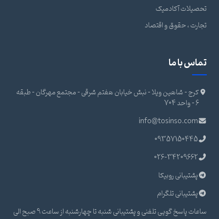
تحصیلات آکادمیک
تجارت ، حقوق و اقتصاد
تماس با ما
کرج - شاهین ویلا - نبش خیابان هفتم شرقی - مجتمع مهرگان - طبقه
6 - واحد 704
info@tosinso.com
09357150445
026-34209662
پشتیبانی روبیکا
پشتیبانی تلگرام
ساعات پاسخ گویی تلفنی و پشتیبانی شنبه تا چهارشنبه از ساعت 9 صبح الی