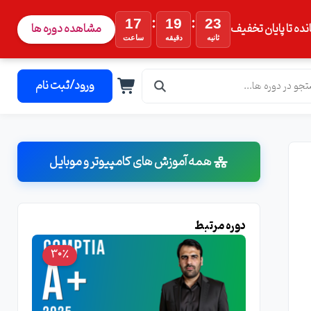
:
:
17
19
22
نده تا پایان تخفیف
مشاهده دوره ها
ثانیه
دقیقه
ساعت
ورود/ثبت نام
همه آموزش های کامپیوتر و موبایل
دوره مرتبط
30٪