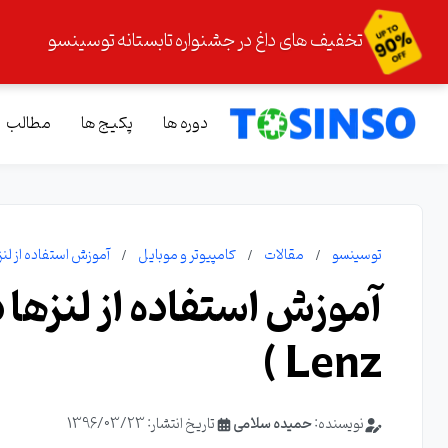
تخفیف های داغ در جشنواره تابستانه توسینسو
دوره ها
پکیج ها
مطالب
توسینسو
مقالات
کامپیوتر و موبایل
آموزش استفاده از لنزها در ا
Lenz )
نویسنده:
حمیده سلامی
تاریخ انتشار: 1396/03/23