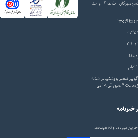
شرقی - مجتمع مهرگان - طبقه 6 - واحد
info@tosi
0935
026-3
وبیکا
لگرام
ویی تلفنی و پشتیبانی شنبه
تا چهارشنبه از ساعت 9 صبح الی 18 می
خبرنامه
 آخرین دوره‌ها و تخفیف‌ها!