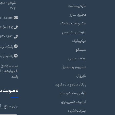
مایکروسافت
704
مجازی سازی
nso.com
هک و امنیت شبکه
7150445
لینوکس و دواپس
4209662
میکروتیک
پشتیبانی ر
سیسکو
پشتیبانی ت
برنامه نویسی
ساعات پاسخ گ
کامپیوتر و موبایل
فایروال
باشد
پایگاه داده و داده کاوی
عضویت در 
طراحی سایت و سئو
گرافیک کامپیوتری
برای اطلاع از
اینترنت اشیاء