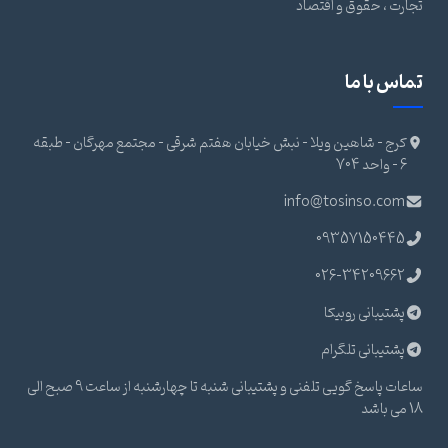
تجارت ، حقوق و اقتصاد
تماس با ما
کرج - شاهین ویلا - نبش خیابان هفتم شرقی - مجتمع مهرگان - طبقه
6 - واحد 704
info@tosinso.com
09357150445
026-34209662
پشتیبانی روبیکا
پشتیبانی تلگرام
ساعات پاسخ گویی تلفنی و پشتیبانی شنبه تا چهارشنبه از ساعت 9 صبح الی
18 می باشد