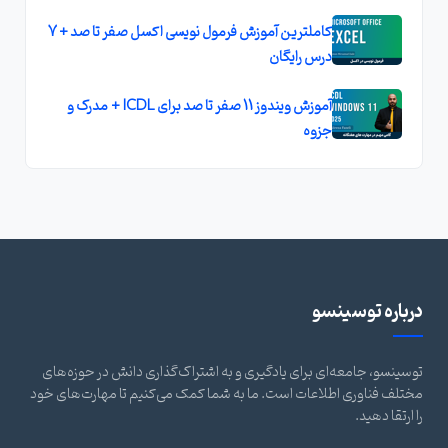
کاملترين آموزش فرمول نويسی اکسل صفر تا صد + 7
درس رايگان
آموزش ویندوز 11 صفر تا صد برای ICDL + مدرک و
جزوه
درباره توسینسو
توسینسو، جامعه‌ای برای یادگیری و به اشتراک‌گذاری دانش در حوزه‌های
مختلف فناوری اطلاعات است. ما به شما کمک می‌کنیم تا مهارت‌های خود
را ارتقا دهید.