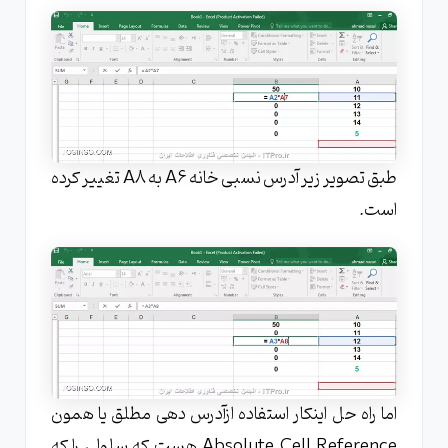
طبق تصویر زیر آدرس نسبی خانه A6 به A8 تغییر کرده
است.
اما راه حل اینکار استفاده ازآدرس دهی مطلق یا همون
Absolute Cell Reference هست که سلولی را که