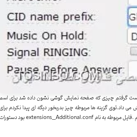
 تست گرفتم چیزی که صفحه نمایش گوشی نشون داده شد برای اسم
Ghanb و برای شما 9359751119 رو نمایش می داد.توی گزینه ها مربوطه چیز بدربخور دیگه ای پیدا نکردم برای
همین دنبال فایل که این تنظیمات توش قرار می گرفت گشتم .فایل مربوطه به نام extensions__Additional.conf بود دستور