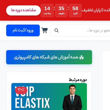
:
:
14
35
56
نده تا پایان تخفیف
مشاهده دوره ها
ثانیه
دقیقه
ساعت
ورود/ثبت نام
همه آموزش های شبکه های کامپیوتری
دوره مرتبط
30٪