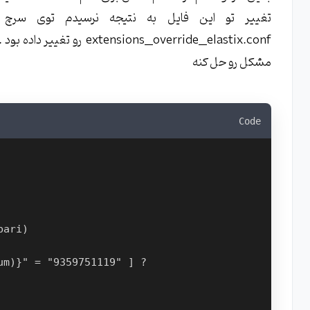
ns__override__elastix.conf
مشکل رو حل کنه
Code
bari)
um)}" = "9359751119" ] ?