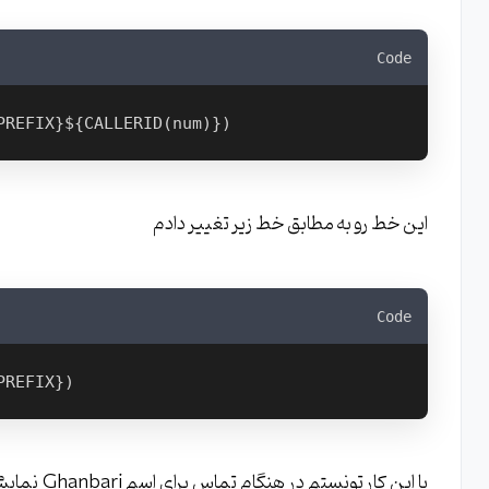
Code
PREFIX}${CALLERID(num)})
این خط رو به مطابق خط زیر تغییر دادم
Code
PREFIX})
با این کار