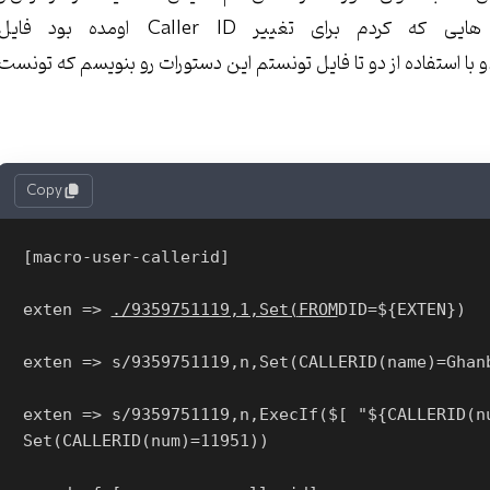
تغییر تو این فایل به نتیجه نرسیدم توی سرچ هایی که کردم برای تغییر Caller ID اومده بود فای
extensio رو تغییر داده بود .و با استفاده از دو تا فایل تونستم این دستورات رو بنویسم که تونست
Copy
[macro-user-callerid]
exten => 
./9359751119,1,Set(
FROM
DID=${EXTEN})
exten => s/9359751119,n,Set(CALLERID(name)=Ghan
exten => s/9359751119,n,ExecIf($[ "${CALLERID(n
Set(CALLERID(num)=11951))