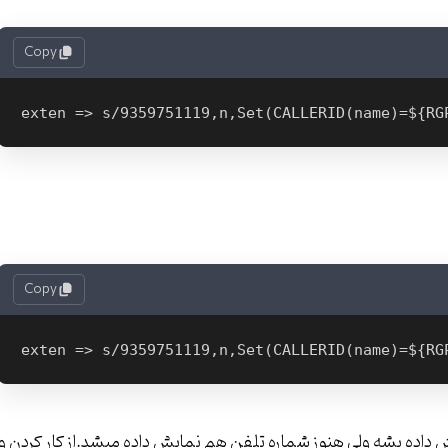
Copy
exten => s/9359751119,n,Set(CALLERID(name)=${RG
Copy
exten => s/9359751119,n,Set(CALLERID(name)=${RG
 تونستم در هنگام تماس برای اسم Ghanbari نمایش داده بشه ولی هنوز شماره تلفن هم نمایش داده میشد.از کار کردن و