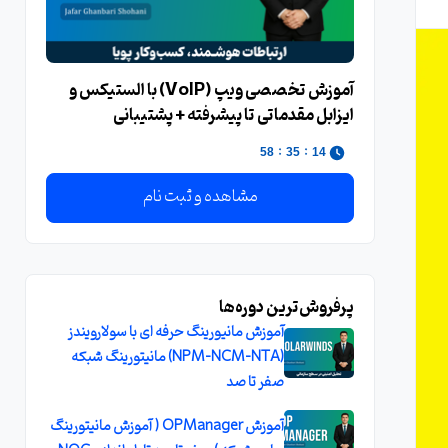
آموزش تخصصی ویپ (VoIP) با الستیکس و
ایزابل مقدماتی تا پیشرفته + پشتیبانی
:
:
56
35
14
مشاهده و ثبت نام
پرفروش‌ترین دوره‌ها
آموزش مانیورینگ حرفه ای با سولارویندز
(NPM-NCM-NTA) مانیتورینگ شبکه
صفر تا صد
آموزش OPManager ( آموزش مانیتورینگ