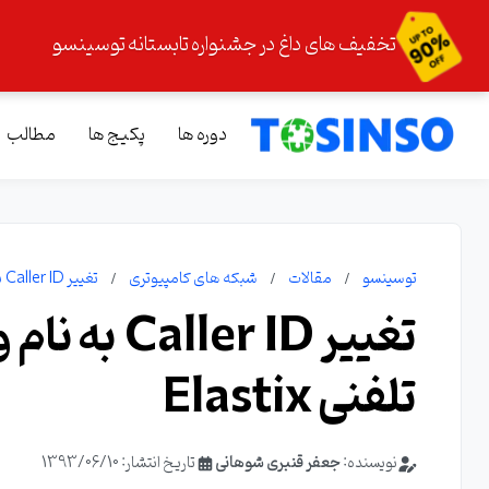
تخفیف های داغ در جشنواره تابستانه توسینسو
دوره ها
پکیج ها
مطالب
توسینسو
مقالات
شبکه های کامپیوتری
تغییر Caller ID به نام و شماره خاص در سیستم تلفنی Elastix
تغییر r ID
تلفنی Elastix
نویسنده:
جعفر قنبری شوهانی
تاریخ انتشار: 1393/06/10