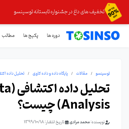
تخفیف های داغ در جشنواره تابستانه توسینسو
دوره ها
پکیج ها
مطالب
توسینسو
مقالات
پایگاه داده و داده کاوی
تحلیل داده اکتشافی (atory Data Analysis
تحلی
Analysis) چیست؟
نویسنده:
محمد مرادی
تاریخ انتشار: 1399/10/18