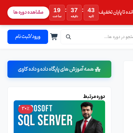
:
:
19
37
41
نده تا پایان تخفیف
مشاهده دوره ها
ثانیه
دقیقه
ساعت
ورود/ثبت نام
همه آموزش های پایگاه داده و داده کاوی
دوره مرتبط
30٪