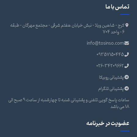
تماس با ما
کرج - شاهین ویلا - نبش خیابان هفتم شرقی - مجتمع مهرگان - طبقه
6 - واحد 704
info@tosinso.com
09357150445
026-34209662
پشتیبانی روبیکا
پشتیبانی تلگرام
ساعات پاسخ گویی تلفنی و پشتیبانی شنبه تا چهارشنبه از ساعت 9 صبح الی
18 می باشد
عضویت در خبرنامه