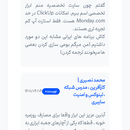
گفتم چون سایت تخصصیه منم ابزار
تخصصی اسم ببرم. امکانات ClickUp در حد
Monday.com هست. فقط استارت آپ کم
تجربه تری هستند.
کاش برنامه های ایرانی مشابه این دو مورد
داشتیم (من میگم بومی سازی کردن بعضی
ها میخونند ترجمه کردن)
محمد نصیری |
کارآفرین ، مدرس شبکه
1401/04/04
نویسنده
، لینوکس و امنیت
سایبری
آبتین عزیز این ابزار واقعا برای مصارف روزمره
خوبه ، قطعا که یکی از آچارهای جعبه ابزاری به