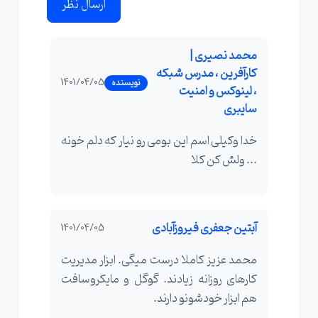
ارسال نظر
محمد نصیری |
کارآفرین ، مدرس شبکه
1401/04/05
نویسنده
، لینوکس و امنیت
سایبری
خدا وکیلی اسم این بومی رو نیار که دلم خونه
... ولش کن کلا
آبتین جعفری فیروزآبادی
1401/04/05
محمد عزیز کاملا درست میگی. ابزار مدیریت
کارهای روزانه زیادند. گوگل و مایکروسافت
هم ابزار خودشونو دارند.