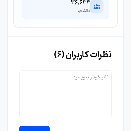
36,634
دانشجو
نظرات کاربران (
6
)