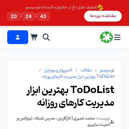
تخفیف های داغ در جشنواره تابستانه توسینسو
:
:
مشاهده دوره ها
20
24
43
توسینسو
مقالات
کامپیوتر و موبایل
ToDoList بهترین ابزار مدیریت کارهای روزانه
ToDoList بهترین ابزار
مدیریت کارهای روزانه
نویسنده:
محمد نصیری | کارآفرین ، مدرس شبکه ، لینوکس و
امنیت سایبری