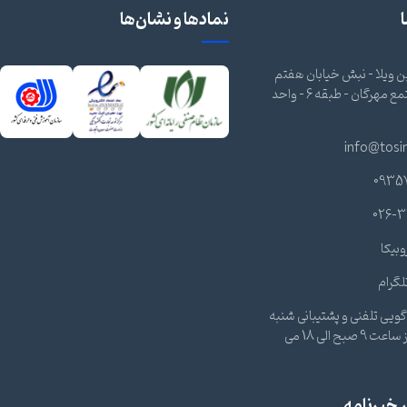
نمادها و نشان‌ها
 ویلا - نبش خیابان هفتم
شرقی - مجتمع مهرگان - طبقه 6 - واحد
info@tosi
0935
026-3
وبیکا
لگرام
ویی تلفنی و پشتیبانی شنبه
تا چهارشنبه از ساعت 9 صبح الی 18 می
خبرنامه