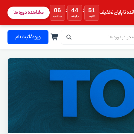
:
:
06
44
50
نده تا پایان تخفیف
مشاهده دوره ها
ثانیه
دقیقه
ساعت
ورود/ثبت نام