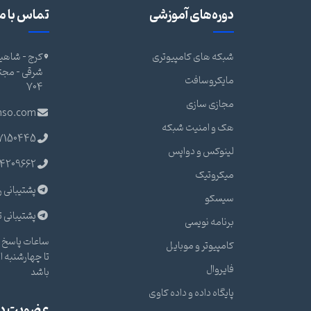
دوره‌های آموزشی
تماس با ما
شبکه های کامپیوتری
کرج - شاهین
مایکروسافت
704
مجازی سازی
nso.com
هک و امنیت شبکه
7150445
لینوکس و دواپس
4209662
میکروتیک
پشتیبانی ر
سیسکو
پشتیبانی ت
برنامه نویسی
ساعات پاسخ گ
کامپیوتر و موبایل
فایروال
باشد
پایگاه داده و داده کاوی
عضویت در 