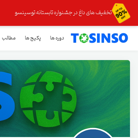
تخفیف های داغ در جشنواره تابستانه توسینسو
دوره ها
پکیج ها
مطالب