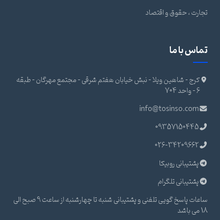
تجارت ، حقوق و اقتصاد
تماس با ما
کرج - شاهین ویلا - نبش خیابان هفتم شرقی - مجتمع مهرگان - طبقه
6 - واحد 704
info@tosinso.com
09357150445
026-34209662
پشتیبانی روبیکا
پشتیبانی تلگرام
ساعات پاسخ گویی تلفنی و پشتیبانی شنبه تا چهارشنبه از ساعت 9 صبح الی
18 می باشد