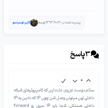
پرسیده شده در 1393/10/20 توسط
کاربر توسینسو
3
پاسخ
0
سلام دوست عزیزم، علت این که کامپیوترهای شبکه
داخلی تون میتونن وصل شن چون IP که دادین یه IP
داخلی هستش، شما باید IP سرور رو forward