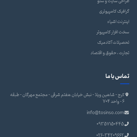
طراحی سایت و سئو
گرافیک کامپیوتری
اینترنت اشیاء
سخت افزار کامپیوتر
تحصیلات آکادمیک
تجارت ، حقوق و اقتصاد
تماس با ما
کرج - شاهین ویلا - نبش خیابان هفتم شرقی - مجتمع مهرگان - طبقه
6 - واحد 704
info@tosinso.com
09357150445
026-34209662