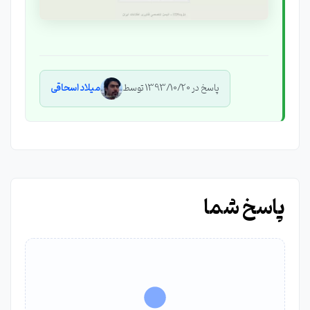
پاسخ در 1393/10/20 توسط
میلاد اسحاقی
پاسخ شما