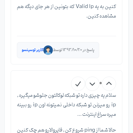
کنین به یه Valid Ip که بتونین از هر جای دیگه هم
مشاهده کنین.
پاسخ در 1393/10/20 توسط
کاربر توسینسو
0
سلام یه چیزی داره تو شبکه لوکالتون جلوشو میگیره ,
ip رو میزنن تو شبکه داخلی نمیتونه اون ip رو ببینه
میره سراغ اینترنت ...
حالا شما از ping شروع کن , فایروالارو هم چک کنین