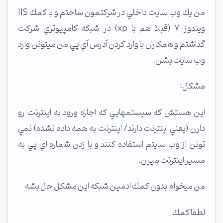
من يك وب سايت داخلي در شركتمون ساختم و با كمك IIS
ويندوز 7 (قبلا هم با xp) در شبكه كامپيوتري شركت
گذاشتم و همكاران با وارد كردن آدرس آي پي من ميتونن وارد
وب سايت بشن.
مشكل:
اين هستش كه سيستمهايي كه اجازه ورود به اينترنت رو
دارن (يعني اينترنت دارند/ اينترنت به همه داده نشده) نمي
تونن از وب سايتم استفاده كنند و با زدن شماره اي پي به
مسير اينترنت ميرن.
من ميخوام بدون كمك ادمين شبكه اين مشكل حل بشه
لطفا كمك