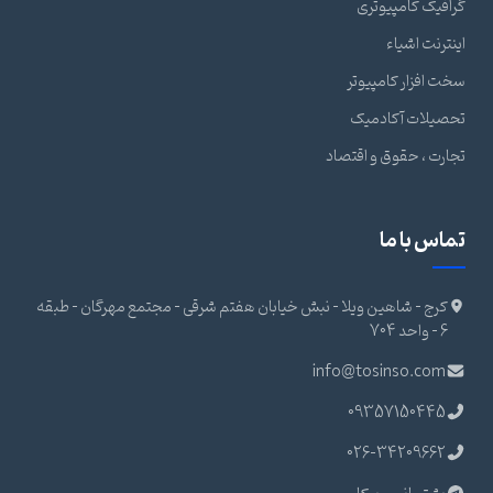
گرافیک کامپیوتری
اینترنت اشیاء
سخت افزار کامپیوتر
تحصیلات آکادمیک
تجارت ، حقوق و اقتصاد
تماس با ما
کرج - شاهین ویلا - نبش خیابان هفتم شرقی - مجتمع مهرگان - طبقه
6 - واحد 704
info@tosinso.com
09357150445
026-34209662