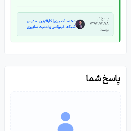
پاسخ در
محمد نصیری | کارآفرین ، مدرس
1392/12/18
شبکه ، لینوکس و امنیت سایبری
توسط
پاسخ شما