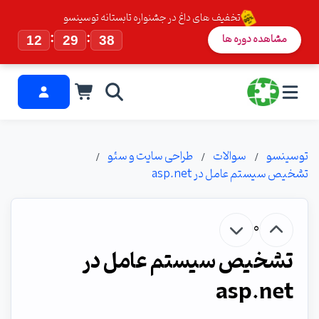
تخفیف های داغ در جشنواره تابستانه توسینسو
:
:
مشاهده دوره ها
12
29
37
توسینسو
سوالات
طراحی سایت و سئو
تشخیص سیستم عامل در asp.net
0
تشخیص سیستم عامل در
asp.net