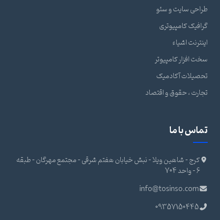
طراحی سایت و سئو
گرافیک کامپیوتری
اینترنت اشیاء
سخت افزار کامپیوتر
تحصیلات آکادمیک
تجارت ، حقوق و اقتصاد
تماس با ما
کرج - شاهین ویلا - نبش خیابان هفتم شرقی - مجتمع مهرگان - طبقه
6 - واحد 704
info@tosinso.com
09357150445