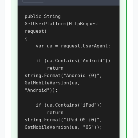
public String 
GetUserPlatform(HttpRequest 
request)

{

    var ua = request.UserAgent;

    if (ua.Contains("Android"))

        return 
string.Format("Android {0}", 
GetMobileVersion(ua, 
"Android"));

    if (ua.Contains("iPad"))

        return 
string.Format("iPad OS {0}", 
GetMobileVersion(ua, "OS"));
