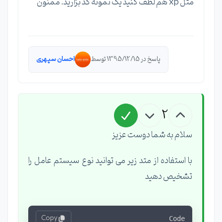
مثل xp هم لطف کنید یک نمونه کد بزارید. ممنون
پاسخ در 1395/12/15 توسط
احسان سپهری
2
سلام به شما دوست عزیز
با استفاده از متد زیر می توانید نوع سیستم عامل را
تشخیص دهید
Copy
Code