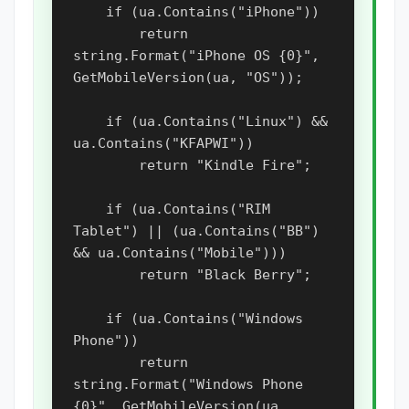
    if (ua.Contains("iPhone"))

        return 
string.Format("iPhone OS {0}", 
GetMobileVersion(ua, "OS"));

    if (ua.Contains("Linux") && 
ua.Contains("KFAPWI"))

        return "Kindle Fire";

    if (ua.Contains("RIM 
Tablet") || (ua.Contains("BB") 
&& ua.Contains("Mobile")))

        return "Black Berry";

    if (ua.Contains("Windows 
Phone"))

        return 
string.Format("Windows Phone 
{0}", GetMobileVersion(ua, 