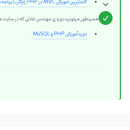
کاملترین آموزش MVC در PHP رایگان | برنامه نویسی MVC در PHP
همینطور میتونید دوره ی مهندس عادلی که در سایت 
دوره آموزش PHP و MySQL