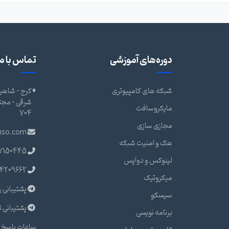
دوره‌های آموزشی
تماس با ما
شبکه های کامپیوتری
کرج - شاهین
مایکروسافت
704
مجازی سازی
nso.com
هک و امنیت شبکه
7150445
لینوکس و دواپس
4209662
میکروتیک
پشتیبانی ر
سیسکو
پشتیبانی ت
برنامه نویسی
ساعات پاسخ گ