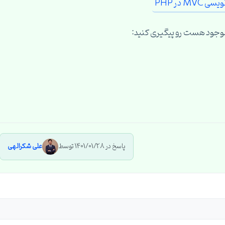
موجود هست رو پیگیری کنید:
پاسخ در 1401/01/28 توسط
علی شکرالهی