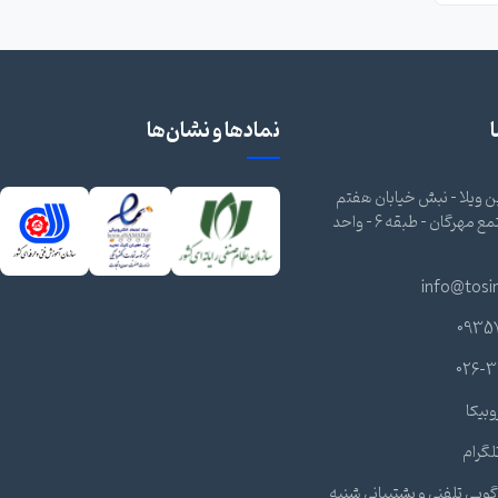
نمادها و نشان‌ها
 ویلا - نبش خیابان هفتم
شرقی - مجتمع مهرگان - طبقه 6 - واحد
info@tosi
0935
026-3
وبیکا
لگرام
ویی تلفنی و پشتیبانی شنبه