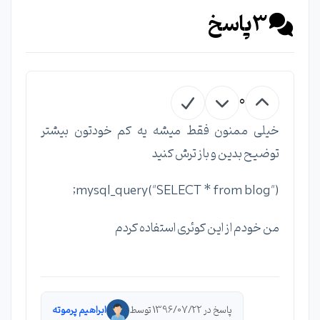
3
پاسخ
0
خیلی ممنون فقط میشه یه کم خودتون بیشتر
توضیح بدین و باز ترش کنید
mysql_query("SELECT * from blog");
من خودم از این کوئری استفاده کردم
پاسخ در 1396/07/22 توسط
ابراهیم پرموته