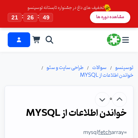
تخفیف های داغ در جشنواره تابستانه توسینسو
:
:
مشاهده دوره ها
21
26
48
توسینسو
سوالات
طراحی سایت و سئو
خواندن اطلاعات از MYSQL
0
خواندن اطلاعات از MYSQL
fetch
array
=mysql