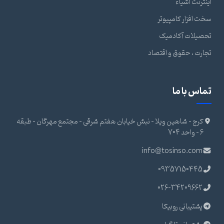
اینترنت اشیاء
سخت افزار کامپیوتر
تحصیلات آکادمیک
تجارت ، حقوق و اقتصاد
تماس با ما
کرج - شاهین ویلا - نبش خیابان هفتم شرقی - مجتمع مهرگان - طبقه
6 - واحد 704
info@tosinso.com
09357150445
026-34209662
پشتیبانی روبیکا