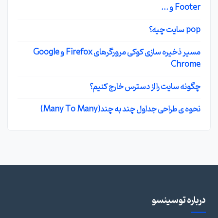
Footer و ...
pop سایت چیه؟
مسیر ذخیره سازی کوکی مرورگرهای Firefox و Google
Chrome
چگونه سایت را از دسترس خارج کنیم؟
نحوه ی طراحی جداول چند به چند(Many To Many)
درباره توسینسو