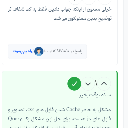
خیلی ممنون از اینکه جواب دادین فقط یه کم شفاف تر
توضیح بدین ممنونتون می شم
پاسخ در 1396/11/13 توسط
ابراهیم پرموته
1
سلام، وقت بخیر
مشکل به خاطر Cache شدن فایل های css، تصاویر و
فایل های js هست، برای حل این مشکل یک Query