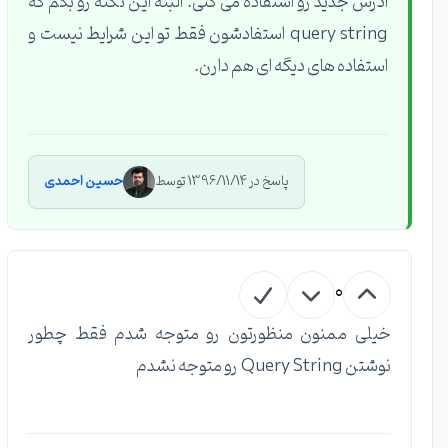
آدرس جدید رو استفاده می کنی. البته این نکته رو بگم که
query string استفادشون فقط تو این شرایط نیست و
استفاده های دیگه ای هم دارن.
پاسخ در 1396/11/14 توسط
حسین احمدی
0
خیلی ممنون منظورتون رو متوجه شدم فقط چطور
نوشتن Query String رو متوجه نشدم