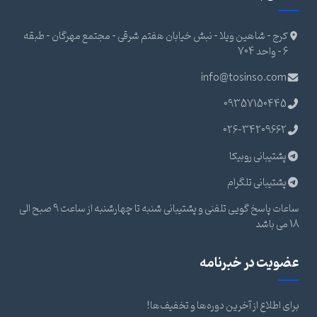
کرج - شاهین ویلا - نبش خیابان هفتم شرقی - مجتمع مهرگان - طبقه
6 - واحد 704
info@tosinso.com
09357150445
026-34209662
پشتیبانی روبیکا
پشتیبانی تلگرام
ساعات پاسخ گویی تلفنی و پشتیبانی شنبه تا چهارشنبه از ساعت 9 صبح الی
18 می باشد
عضویت در خبرنامه
برای اطلاع از آخرین دوره‌ها و تخفیف‌ها!