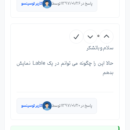
پاسخ در 1397/01/26 توسط
کاربر توسینسو
0
سلام و باتشکر
حالا این را چگونه می توانم در یک Lable نمایش
بدهم
پاسخ در 1397/01/20 توسط
کاربر توسینسو