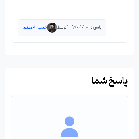
پاسخ در 1397/01/28 توسط
حسین احمدی
پاسخ شما