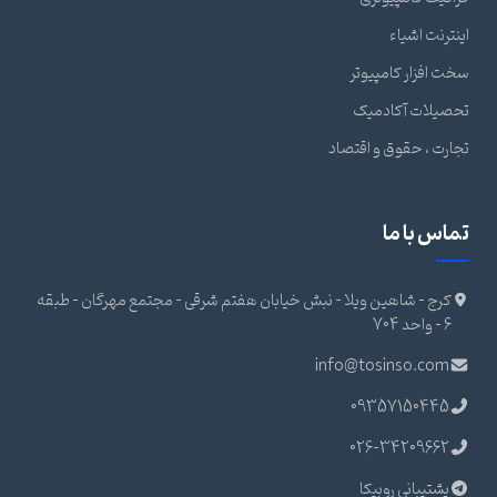
اینترنت اشیاء
سخت افزار کامپیوتر
تحصیلات آکادمیک
تجارت ، حقوق و اقتصاد
تماس با ما
کرج - شاهین ویلا - نبش خیابان هفتم شرقی - مجتمع مهرگان - طبقه
6 - واحد 704
info@tosinso.com
09357150445
026-34209662
پشتیبانی روبیکا