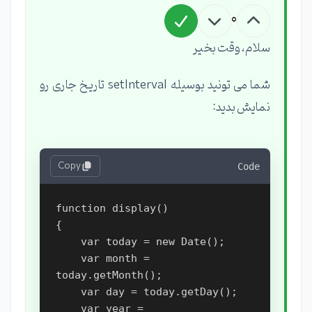
0
سلام، وقت بخیر
شما می تونید بوسیله setInterval تاریخ جاری رو
نمایش بدید:
Copy
Code
function display()

{

    var today = new Date();

    var month = 
today.getMonth();

    var day = today.getDay();

    var year = 