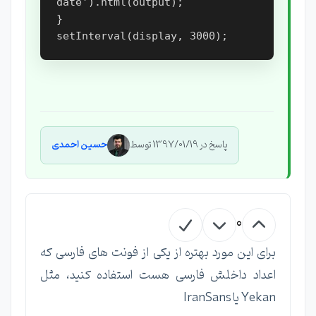
date').html(output);

}

پاسخ در 1397/01/19 توسط
حسین احمدی
0
برای این مورد بهتره از یکی از فونت های فارسی که
اعداد داخلش فارسی هست استفاده کنید، مثل
Yekan یا IranSans