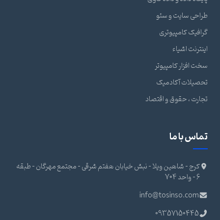
طراحی سایت و سئو
گرافیک کامپیوتری
اینترنت اشیاء
سخت افزار کامپیوتر
تحصیلات آکادمیک
تجارت ، حقوق و اقتصاد
تماس با ما
کرج - شاهین ویلا - نبش خیابان هفتم شرقی - مجتمع مهرگان - طبقه
6 - واحد 704
info@tosinso.com
09357150445