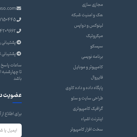
مجازی سازی
nso.com
هک و امنیت شبکه
7150445
لینوکس و دواپس
4209662
میکروتیک
پشتیبانی ر
سیسکو
پشتیبانی ت
برنامه نویسی
ساعات پاسخ گ
کامپیوتر و موبایل
فایروال
باشد
پایگاه داده و داده کاوی
عضویت در 
طراحی سایت و سئو
گرافیک کامپیوتری
برای اطلاع از
اینترنت اشیاء
سخت افزار کامپیوتر