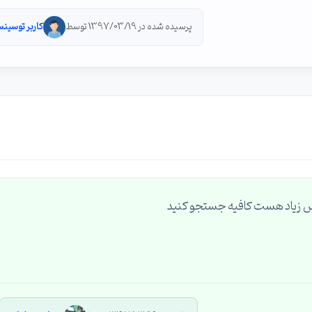
پرسیده شده در 1397/03/19 توسط
کاربر توسینس
رس زیاد هست کافیه جستجو کنید