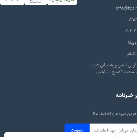
info@tosi
0935
026-3
وبیکا
لگرام
ویی تلفنی و پشتیبانی شنبه
تا چهارشنبه از ساعت 9 صبح الی 18 می
خبرنامه
 آخرین دوره‌ها و تخفیف‌ها!
عضویت