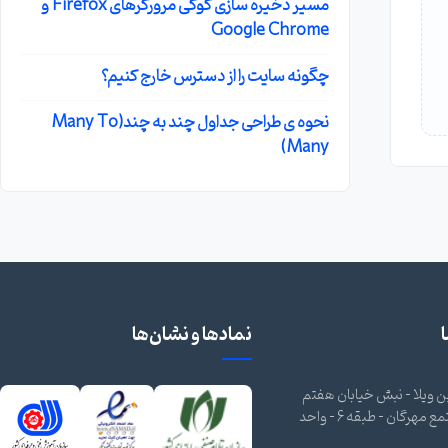
مسیر ذخیره سازی کوکی مرورگرهای Firefox و
Google Chrome
چگونه سایت را از دسترس خارج کنیم؟
نحوه ی طراحی جداول چند به چند(Many To
Many)
نمادها و نشان‌ها
 ویلا - نبش خیابان هفتم
شرقی - مجتمع مهرگان - طبقه 6 - واحد