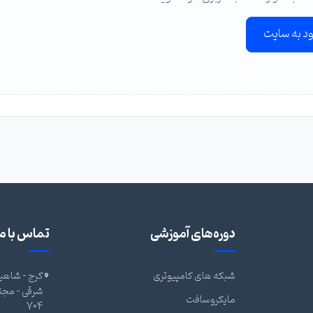
ود به سایت
دوره‌های آموزشی
تماس با ما
شبکه های کامپیوتری
کرج - شاهین
مایکروسافت
704