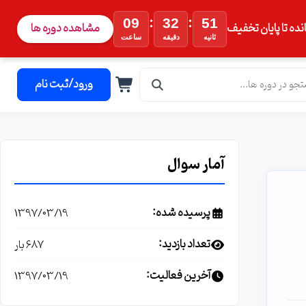
:
:
09
32
50
نده تا پایان تخفیف
مشاهده دوره ها
ثانیه
دقیقه
ساعت
ورود/ثبت نام
آمار سوال
پرسیده شده:
1397/03/19
تعداد بازدید:
687 بار
آخرین فعالیت:
1397/03/19