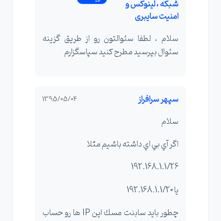
شبکه ، لینوکس و
امنیت سایبری
سلام ، لطفا سئوالتون رو از طریق گزینه
سئوال بپرسید مطرح کنید سپاسگزارم
سپهر سرافراز
1395/05/04
سلام
اگر آي بي اي داشته باشيم مثلا
192.168.1.1/26
يا 192.168.1.1/20
چطور بايد سابنت مسك اين IP ها رو حساب