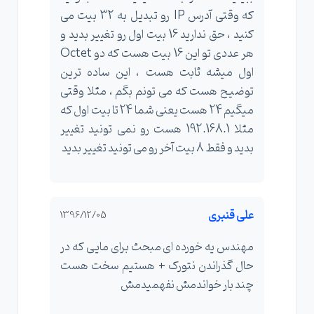
که وقتی آدرس IP رو تبدیل به 32 بیت می
کنید ، حق ندارید 16 بیت اول رو تغییر بدید و
هر عددی تو این 16 بیت هست که دو Octet
اول میشه ثابت هست ، این ساده ترین
توضیح هست که می تونم بگم ، مثلا وقتی
میگیم 24 هست یعنی شما 24 تا بیت اول که
مثلا 192.168.1 هست رو نمی تونید تغییر
بدید و فقط 8 بیت آخر رو می تونید تغییر بدید
علی قنبری
1396/12/05
مهندس یه خورده ای مبحث برای مایی که در
حال گذراندن نتورک + هستیم سخت هست
چند بار خواندمش نفهمیدمش