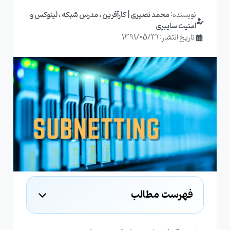
نویسنده:
محمد نصیری | کارآفرین ، مدرس شبکه ، لینوکس و
امنیت سایبری
تاریخ انتشار: 1391/05/31
فهرست مطالب
چرا سابنتینگ ( Subnetting ) مهم است؟