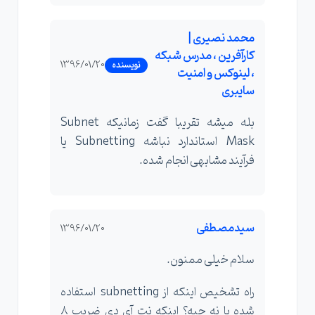
محمد نصیری |
کارآفرین ، مدرس شبکه
1396/01/20
نویسنده
، لینوکس و امنیت
سایبری
بله میشه تقریبا گفت زمانیکه Subnet
Mask استاندارد نباشه Subnetting یا
فرآیند مشابهی انجام شده.
سیدمصطفی
1396/01/20
سلام خیلی ممنون.
راه تشخیص اینکه از subnetting استفاده
شده یا نه چیه؟ اینکه نت آی دی ضریب ۸