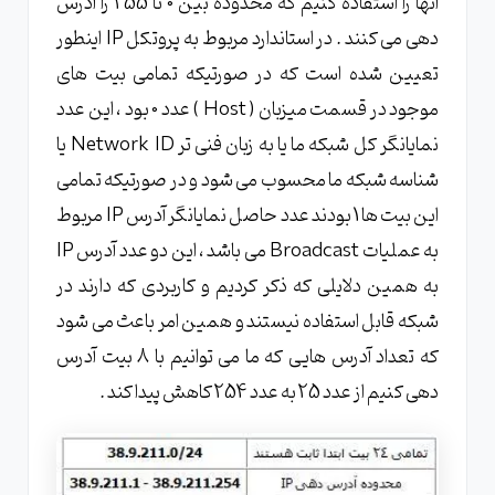
آنها را استفاده کنیم که محدوده بین 0 تا 255 را آدرس
دهی می کنند . در استاندارد مربوط به پروتکل IP اینطور
تعیین شده است که در صورتیکه تمامی بیت های
موجود در قسمت میزبان ( Host ) عدد 0 بود ، این عدد
نمایانگر کل شبکه ما یا به زبان فنی تر Network ID یا
شناسه شبکه ما محسوب می شود و در صورتیکه تمامی
این بیت ها 1 بودند عدد حاصل نمایانگر آدرس IP مربوط
به عملیات Broadcast می باشد ، این دو عدد آدرس IP
به همین دلایلی که ذکر کردیم و کاربردی که دارند در
شبکه قابل استفاده نیستند و همین امر باعث می شود
که تعداد آدرس هایی که ما می توانیم با 8 بیت آدرس
دهی کنیم از عدد 25 به عدد 254 کاهش پیدا کند .