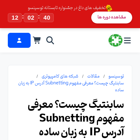
تخفیف های داغ در جشنواره تابستانه توسینسو
:
:
مشاهده دوره ها
12
02
38
توسینسو
مقالات
شبکه های کامپیوتری
سابنتیگ چیست؟ معرفی مفهوم Subnetting آدرس IP به زبان
ساده
سابنتیگ چیست؟ معرفی
مفهوم Subnetting
آدرس IP به زبان ساده