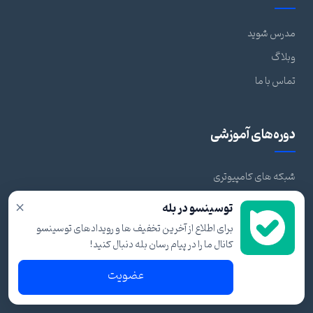
مدرس شوید
وبلاگ
تماس با ما
دوره‌های آموزشی
شبکه های کامپیوتری
مایکروسافت
×
توسینسو در بله
مجازی سازی
برای اطلاع از آخرین تخفیف ها و رویدادهای توسینسو
کانال ما را در پیام رسان بله دنبال کنید!
هک و امنیت شبکه
لینوکس و دواپس
عضویت
میکروتیک