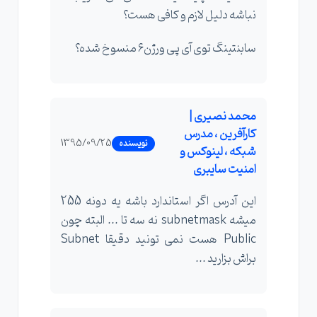
نباشه دلیل لازم و کافی هست؟
سابنتینگ توی آی پی ورژن۶ منسوخ شده؟
محمد نصیری |
کارآفرین ، مدرس
1395/09/25
نویسنده
شبکه ، لینوکس و
امنیت سایبری
این آدرس اگر استاندارد باشه یه دونه 255
میشه subnetmask نه سه تا ... البته چون
Public هست نمی تونید دقیقا Subnet
براش بزارید ...