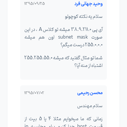
وحید جهانی فرد
1395/09/25
سلام یه نکته کوچولو
آی پی 38.9.211.0 میشه تو کلاس A ، در این
صورت subnet mask اون هم میشه
255.0.0.0 درست میگم؟
شما تو مثال گفتید که میشه 255.255.55.0
اشتباه از منه آیا؟
محسن رحیمی
1395/07/02
سلام مهندس
زمانی که ما میخوایم مثلا 4 یا 5 بیت از
قسمت host جدا کنیم برای محاسبه ip