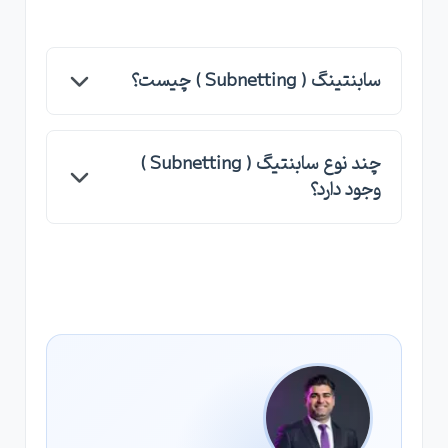
سابنتینگ ( Subnetting ) چیست؟
سابنتینگ یا Subnetting به معنی انجام محاسبات
چند نوع سابنتیگ ( Subnetting )
بر روی محدوده های آدرس IP برای خارج کردن یا
وجود دارد؟
ساختن یک محدوده یا رنج آیپی جدید گفته می
شود. به زبان ساده تر اگر شما بخواهید برای شبکه
بصورت کلی دو نوع سابنتینگ به شکل CIDR و
خودتان از یک IP Range چند IP Range قابل
VLSM وجود دارد
مسیریابی ایجاد کنید ، باید اینکار را توسط فرآیندی به
نام سابنتینگ یا محاسبات آدرس IP انجام دهید