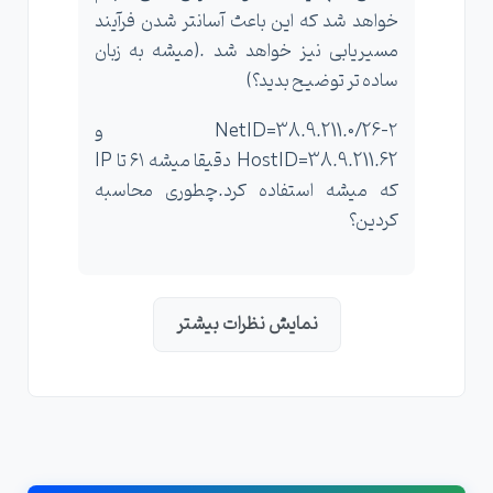
خواهد شد که این باعث آسانتر شدن فرآیند
مسیریابی نیز خواهد شد .(میشه به زبان
ساده تر توضیح بدید؟)
۲-NetID=38.9.211.0/26 و
HostID=38.9.211.62 دقیقا میشه ۶۱ تا IP
که میشه استفاده کرد.چطوری محاسبه
کردین؟
نمایش نظرات بیشتر