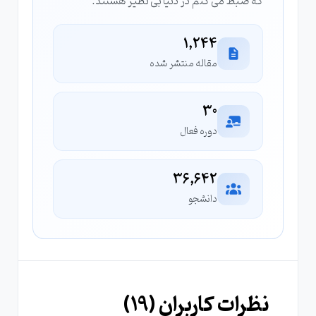
که ضبط می کنم در دنیا بی نظیر هستند.
1,244
مقاله منتشر شده
30
دوره فعال
36,642
دانشجو
نظرات کاربران (
19
)