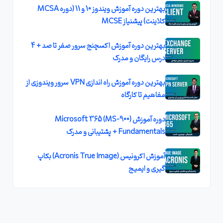
بهترین دوره آموزش ویندوز 10 و 11 (دوره MCSA
کلاینت) پیشنیاز MCSE
بهترین دوره آموزش اکسچنج سرور صفر تا صد + 4
درس رایگان و مدرک
بهترین دوره آموزش راه اندازی VPN سرور ویندوزی از
مفاهیم تا کارگاه
دوره آموزش (MS-900) Microsoft 365
Fundamentals + پشتیبانی و مدرک
آموزش اکرونیس (Acronis True Image) بکاپ
گیری و ایمیج