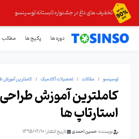
تخفیف های داغ در جشنواره تابستانه توسینسو
دوره ها
پکیج ها
مطالب
توسینسو
مقالات
تحصیلات آکادمیک
کاملترین آموزش طرا
کاملترین آموزش طراحی ب
استارتاپ ها
نویسنده:
حسین احمدی
تاریخ انتشار: 1395/02/10