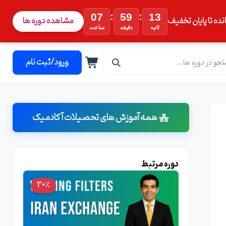
:
:
07
59
12
نده تا پایان تخفیف
مشاهده دوره ها
ثانیه
دقیقه
ساعت
ورود/ثبت نام
همه آموزش های تحصیلات آکادمیک
دوره مرتبط
30٪