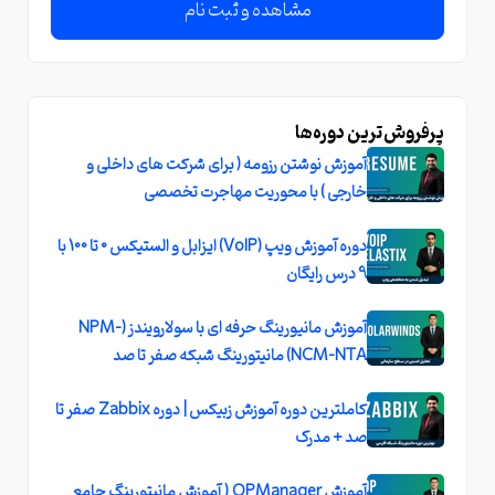
مشاهده و ثبت نام
پرفروش‌ترین دوره‌ها
آموزش نوشتن رزومه ( برای شرکت های داخلی و
خارجی ) با محوریت مهاجرت تخصصی
دوره آموزش ویپ (VoIP) ایزابل و الستیکس 0 تا 100 با
9 درس رایگان
آموزش مانیورینگ حرفه ای با سولارویندز (NPM-
NCM-NTA) مانیتورینگ شبکه صفر تا صد
کاملترین دوره آموزش زبیکس | دوره Zabbix صفر تا
صد + مدرک
آموزش OPManager ( آموزش مانیتورینگ جامع