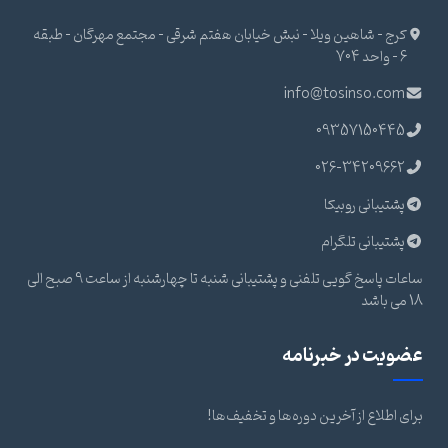
کرج - شاهین ویلا - نبش خیابان هفتم شرقی - مجتمع مهرگان - طبقه
6 - واحد 704
info@tosinso.com
09357150445
026-34209662
پشتیبانی روبیکا
پشتیبانی تلگرام
ساعات پاسخ گویی تلفنی و پشتیبانی شنبه تا چهارشنبه از ساعت 9 صبح الی
18 می باشد
عضویت در خبرنامه
برای اطلاع از آخرین دوره‌ها و تخفیف‌ها!