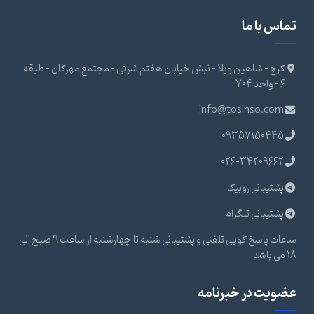
تماس با ما
کرج - شاهین ویلا - نبش خیابان هفتم شرقی - مجتمع مهرگان - طبقه
6 - واحد 704
info@tosinso.com
09357150445
026-34209662
پشتیبانی روبیکا
پشتیبانی تلگرام
ساعات پاسخ گویی تلفنی و پشتیبانی شنبه تا چهارشنبه از ساعت 9 صبح الی
18 می باشد
عضویت در خبرنامه