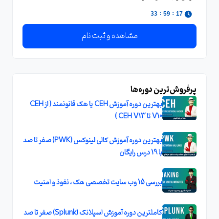
:
:
33
59
17
مشاهده و ثبت نام
پرفروش‌ترین دوره‌ها
بهترین دوره آموزش CEH یا هک قانونمند ( از CEH
V10 تا CEH V13 )
بهترین دوره آموزش کالی لینوکس (PWK) صفر تا صد
با 19 درس رایگان
بررسی 15 وب سایت تخصصی هک ، نفوذ و امنیت
کاملترین دوره آموزش اسپلانک (Splunk) صفر تا صد