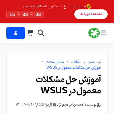
تخفیف های داغ در جشنواره تابستانه توسینسو
:
:
مشاهده دوره ها
15
33
02
توسینسو
مقالات
مایکروسافت
آموزش حل مشکلات معمول در WSUS
آموزش حل مشکلات
معمول در WSUS
نویسنده:
محسن ابراهیم نژاد
تاریخ انتشار: 1399/08/20