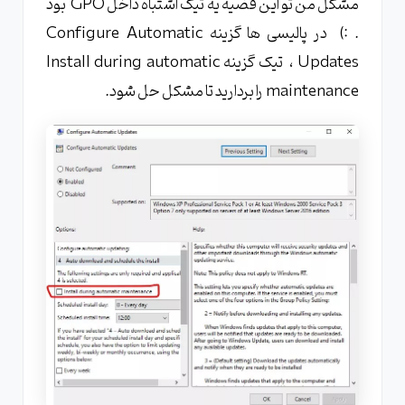
مشکل من تو این قضیه یه تیک اشتباه داخل GPO بود
. :) در پالیسی ها گزینه Configure Automatic
Updates ، تیک گزینه Install during automatic
maintenance را بردارید تا مشکل حل شود.