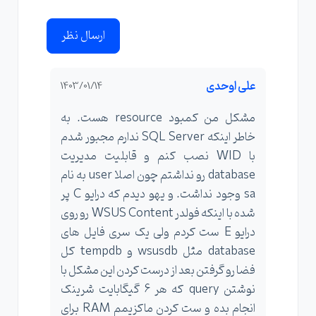
ارسال نظر
علی اوحدی
1403/01/14
مشکل من کمبود resource هست. به
خاطر اینکه SQL Server ندارم مجبور شدم
با WID نصب کنم و قابلیت مدیریت
database رو نداشتم چون اصلا user به نام
sa وجود نداشت. و یهو دیدم که درایو C پر
شده با اینکه فولدر WSUS Content رو روی
درایو E ست کردم ولی یک سری فایل های
database مثل wsusdb و tempdb کل
فضا رو گرفتن بعد از درست کردن این مشکل با
نوشتن query که هر 6 گیگابایت شرینک
انجام بده و ست کردن ماکزیمم RAM برای