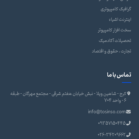
گرافیک کامپیوتری
اینترنت اشیاء
سخت افزار کامپیوتر
تحصیلات آکادمیک
تجارت ، حقوق و اقتصاد
تماس با ما
کرج - شاهین ویلا - نبش خیابان هفتم شرقی - مجتمع مهرگان - طبقه
6 - واحد 704
info@tosinso.com
09357150445
026-34209662