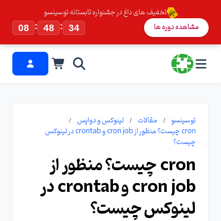
تخفیف های داغ در جشنواره تابستانه توسینسو
:
:
مشاهده دوره ها
08
48
33
توسینسو
مقالات
لینوکس و دواپس
cron چیست؟ منظور از cron job و crontab در لینوکس
چیست؟
cron چیست؟ منظور از
cron job و crontab در
لینوکس چیست؟