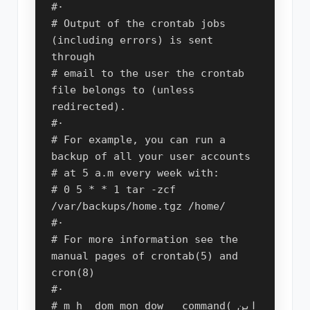
#·

# Output of the crontab jobs 
(including errors) is sent 
through

# email to the user the crontab 
file belongs to (unless 
redirected).

#·

# For example, you can run a 
backup of all your user accounts

# at 5 a.m every week with:

# 0 5 * * 1 tar -zcf 
/var/backups/home.tgz /home/

#·

# For more information see the 
manual pages of crontab(5) and 
cron(8)

#·

# m h  dom mon dow   command(این 