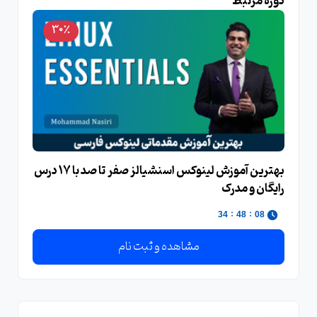
دوره مرتبط
30٪
بهترین آموزش لینوکس اسنشیالز صفر تا صد با 17 درس
رایگان و مدرک
:
:
33
48
08
مشاهده و ثبت نام