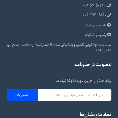
09357150445
026-34209662
پشتیبانی روبیکا
پشتیبانی تلگرام
ساعات پاسخ گویی تلفنی و پشتیبانی شنبه تا چهارشنبه از ساعت 9 صبح الی
18 می باشد
عضویت در خبرنامه
برای اطلاع از آخرین دوره‌ها و تخفیف‌ها!
عضویت
نمادها و نشان‌ها