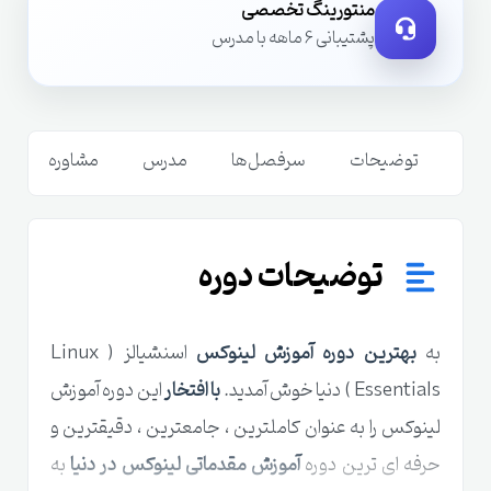
منتورینگ تخصصی
پشتیبانی 6 ماهه با مدرس
توضیحات
سرفصل‌ها
مدرس
مشاوره
ن
توضیحات دوره
به
بهترین دوره آموزش لینوکس
اسنشیالز ( Linux
Essentials ) دنیا خوش آمدید.
با افتخار
این دوره آموزش
لینوکس را به عنوان کاملترین ، جامعترین ، دقیقترین و
حرفه ای ترین دوره
آموزش مقدماتی لینوکس
در دنیا
به