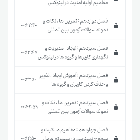
است . به همین دلیل شما با خیال راحت می توانید این
مفاهیم اولیه امنیت در لینوکس
دوره لینوکس
را تهیه کنید ، اما سایر نکاتی که این دوره
فصل دوازدهم : تمرین ها ، نکات و
آموزشی را متمایز می کند را بصورت تیتروار عنوان می کنیم
00:22:40
نمونه سوالات آزمون بین المللی
:
فصل سیزدهم : ایجاد ، مدیریت و
آموزش ها بصورت گام به گام ، ترکیب تئوری و عملی
00:13:47
نگهداری کاربرها و گروه ها در لینوکس
و بصورت لابراتواری برگزار می شوند
فصل سیزدهم : آموزش ایجاد ، تغییر
شما فقط آموزش نمیبینید بلکه تجربه 15 ساله
00:32:10
و حذف کردن کاربران و گروه ها
مدرس در بزرگترین سازمان های ایران را به دست می
آورید
فصل سیزدهم : تمرین ها ، نکات و
00:42:59
نمونه سوالات آزمون بین المللی
در صورت عدم رضایت از کیفیت فنی و آموزشی دوره
،
مبلغ به شما بازگردانده می شود
فصل چهاردهم : مفاهیم مالکیت و
شما بدون شک نیاز به مطالعه منبع بیشتری برای
سطوح دسترسی در سیستم عامل
00:12:50