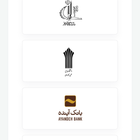
اهمیت دوره آموزشی
لینوکس اسنشیال چقدر
است؟
لینوکس این روزها در همه جا هست ، از سرویس های
شبکه گرفته ، در پلتفرم های برنامه نویسی ، وب سرورها و
حتی رسما در خانه و گوشی ما هم دیگر لینوکس وجود
دارد. کارشناسان فناوری اطلاعات نیز به طبع این موضوع
باید متوجه شوند که دیگر رسما بدون لینوکس نمی توانند
در حوزه شبکه و زیرساخت و حتی برنامه نویسی بدون
لینوکس با کیفیت بالا کار کنند و این یعنی
یادگیری
لینوکس
و
آموزش
Linux
یک الزام در حوزه فناوری