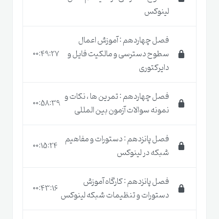
لینوکس
شروع یادگیری لینوکس
نخواهید داشت ، حتی
کلاس حضوری
فصل چهاردهم : آموزش اعمال
شما پشتیبانی استاد را در کنار خود دارید و سوالات
سطوح دسترسی و مالکیت فایل و
00:49:27
دایرکتوری
خود را براحتی می توانید بپرسید و سریع جواب
بگیرید
فصل چهاردهم : تمرین ها ، نکات و
00:58:39
برای هر قسمت از ویدیوها چندین مقاله مکمل
نمونه سوالات آزمون بین المللی
نوشته شده است که می توانید به آنها دسترسی
فصل پانزدهم : دستورات و مفاهیم
داشته باشید
00:15:24
شبکه در لینوکس
بعد از گذراندن
دوره آموزشی لینوکس اسنشیال
به
فصل پانزدهم : کارگاه آموزش
شما گواهینامه انگلیسی زبان توسینسو ارائه خواهد
00:43:16
دستورات و تنظیمات شبکه لینوکس
شد