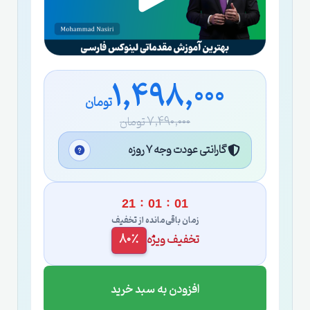
1,498,000
تومان
7,490,000 تومان
گارانتی عودت وجه ۷ روزه
:
:
21
01
00
زمان باقی‌مانده از تخفیف
تخفیف ویژه
80٪
افزودن به سبد خرید