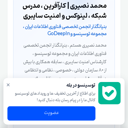
محمد نصیری | کارآفرین ، مدرس
شبکه ، لینوکس و امنیت سایبری
بنیانگذار انجمن تخصصی فناوری اطلاعات ایران ،
مجموعه توسینسو و GoDeepIn
محمد نصیری هستم ، بنیانگذار انجمن تخصصی
فناوری اطلاعات ایران و مجموعه توسینسو ،
کارشناس امنیت سایبری ، سابقه همکاری با بیش
از 80 سازمان دولتی ، خصوصی ، نظامی و انتظامی
در قالب مشاور ، مدرس و مدیر و ناظر پروژه ،
×
توسینسو در بله
مدرس دوره های تخصص شبکه ، امنیت ، هک و
برای اطلاع از آخرین تخفیف ها و رویدادهای توسینسو
نفوذ ، در حال حاضر در ایران دیگه رسما فعالیتی
کانال ما را در پیام رسان بله دنبال کنید!
غیر از مشاوره انجام نمیدم ، عاشق آموزش و
تدریس هستم و به همین دلیل دوره های آموزشی
عضویت
که ضبط می کنم در دنیا بی نظیر هستند.