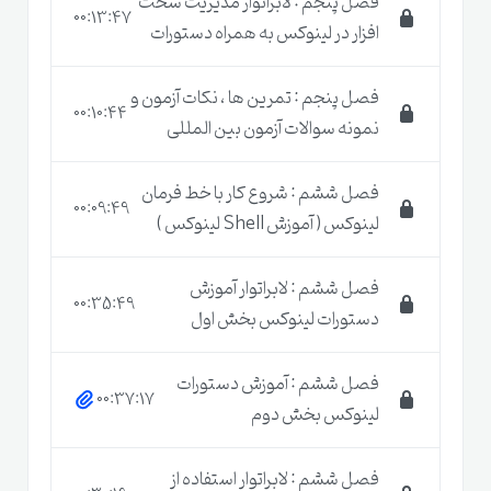
فصل پنجم : لابراتوار مدیریت سخت
00:13:47
افزار در لینوکس به همراه دستورات
فصل پنجم : تمرین ها ، نکات آزمون و
00:10:44
نمونه سوالات آزمون بین المللی
اگر مقاله
شبکه را از کجا شروع کنیم
را مطالعه کرده
فصل ششم : شروع کار با خط فرمان
باشید حتما می دانید که این روزها در حوزه
آموزش شبکه
00:09:49
لینوکس ( آموزش Shell لینوکس )
، یادگیری دوره لینوکس اسنشیالز تقریبا یکی از نیازهای
عادی به حساب می آید و شما باید یک دید حداقلی به این
فصل ششم : لابراتوار آموزش
00:35:49
دستورات لینوکس بخش اول
دوره داشته باشید.
فصل ششم : آموزش دستورات
00:37:17
لینوکس بخش دوم
دوره آموزشی لینوکس
اسنشیالز
| Linux
فصل ششم : لابراتوار استفاده از