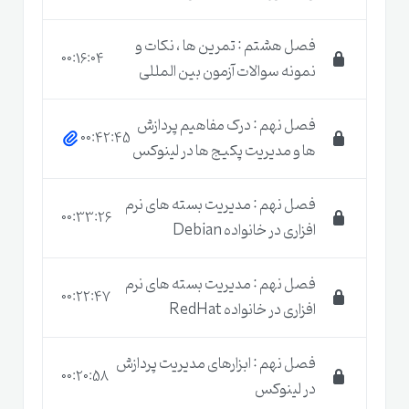
فصل هشتم : تمرین ها ، نکات و
00:16:04
نمونه سوالات آزمون بین المللی
فصل نهم : درک مفاهیم پردازش
00:42:45
ها و مدیریت پکیج ها در لینوکس
فصل نهم : مدیریت بسته های نرم
00:33:26
افزاری در خانواده Debian
بد نیست بدانید در دنیا بیش از دویست هزار نفر دارای
فصل نهم : مدیریت بسته های نرم
00:22:47
گواهینامه های بین المللی LPIC انیستیتو لینوکس
افزاری در خانواده RedHat
هستند. شرکت های دیگری هم در حوزه
آموزش لینوکس
فصل نهم : ابزارهای مدیریت پردازش
در دنیا وجود دارند که
دوره های آموزشی
Linux
هم
00:20:58
در لینوکس
بصورت خاص برای خودشان دارند اما LPI اولین و