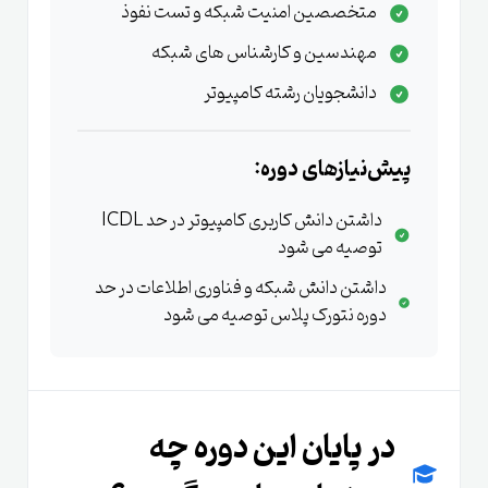
آزمون همه نکات فصل آموزش داده می شود
متخصصین امنیت شبکه و تست نفوذ
مهندسین و کارشناس های شبکه
بخش لابراتوار و کارگاه :::
موارد تئوری در قالب کارگاه
دانشجویان رشته کامپیوتر
های هدفمند و طراحی شده پیاده سازی می شوند
بخش تمرین ها و نکات آزمون :::
به دانشجو تمرین
پیش‌نیازهای دوره:
داده می شود و نمونه سوالات و نکات آزمون بررسی
داشتن دانش کاربری کامپیوتر در حد ICDL
می شود
توصیه می شود
داشتن دانش شبکه و فناوری اطلاعات در حد
دوره نتورک پلاس توصیه می شود
جذاب ترین
دوره آموزش لینوکس اسنشیالز
|
در پایان این دوره چه
Linux Essentials
|
گارانتی بازگشت وجه
| کلاس