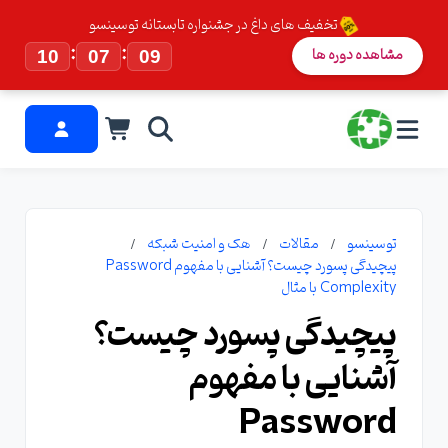
تخفیف های داغ در جشنواره تابستانه توسینسو
:
:
مشاهده دوره ها
10
07
09
توسینسو
مقالات
هک و امنیت شبکه
پیچیدگی پسورد چیست؟ آشنایی با مفهوم Password
Complexity با مثال
پیچیدگی پسورد چیست؟
آشنایی با مفهوم
Password