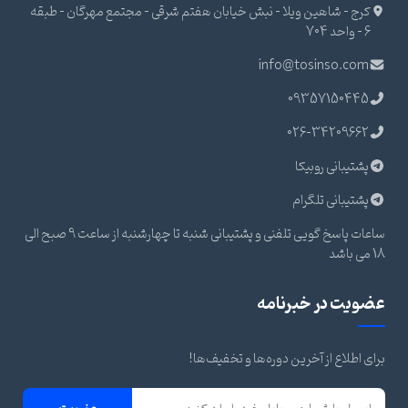
کرج - شاهین ویلا - نبش خیابان هفتم شرقی - مجتمع مهرگان - طبقه
6 - واحد 704
info@tosinso.com
09357150445
026-34209662
پشتیبانی روبیکا
پشتیبانی تلگرام
ساعات پاسخ گویی تلفنی و پشتیبانی شنبه تا چهارشنبه از ساعت 9 صبح الی
18 می باشد
عضویت در خبرنامه
برای اطلاع از آخرین دوره‌ها و تخفیف‌ها!