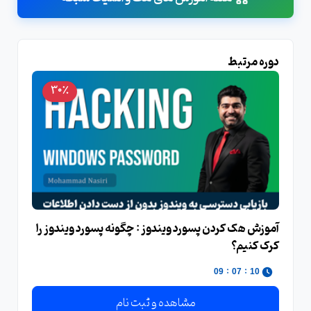
دوره مرتبط
30٪
آموزش هک کردن پسورد ويندوز : چگونه پسورد ويندوز را
کرک کنيم؟
:
:
09
07
10
مشاهده و ثبت نام