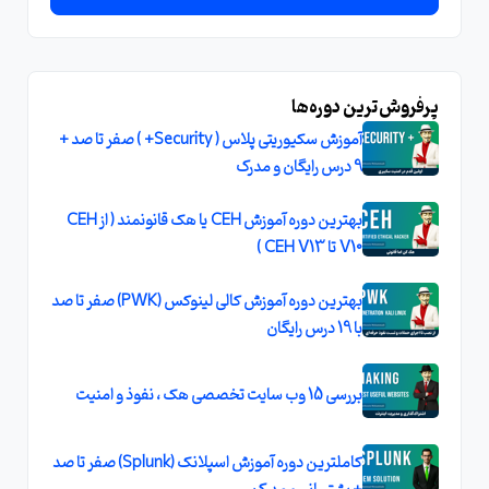
پرفروش‌ترین دوره‌ها
آموزش سکیوریتی پلاس ( Security+ ) صفر تا صد +
9 درس رایگان و مدرک
بهترین دوره آموزش CEH یا هک قانونمند ( از CEH
V10 تا CEH V13 )
بهترین دوره آموزش کالی لینوکس (PWK) صفر تا صد
با 19 درس رایگان
بررسی 15 وب سایت تخصصی هک ، نفوذ و امنیت
کاملترین دوره آموزش اسپلانک (Splunk) صفر تا صد