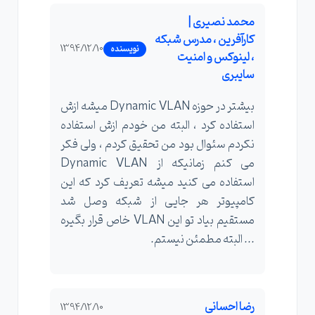
محمد نصیری |
کارآفرین ، مدرس شبکه
1394/12/10
نویسنده
، لینوکس و امنیت
سایبری
بیشتر در حوزه Dynamic VLAN میشه ازش
استفاده کرد ، البته من خودم ازش استفاده
نکردم سئوال بود من تحقیق کردم ، ولی فکر
می کنم زمانیکه از Dynamic VLAN
استفاده می کنید میشه تعریف کرد که این
کامپیوتر هر جایی از شبکه وصل شد
مستقیم بیاد تو این VLAN خاص قرار بگیره
... البته مطمئن نیستم.
رضا احسانی
1394/12/10