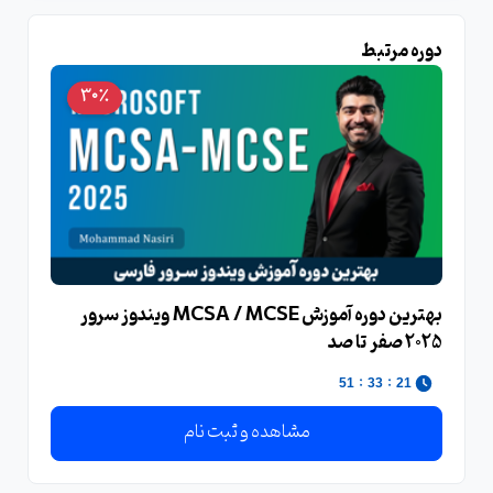
دوره مرتبط
30٪
بهترین دوره آموزش MCSA / MCSE ویندوز سرور
2025 صفر تا صد
:
:
51
33
21
مشاهده و ثبت نام