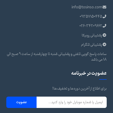
info@tosinso.com
09357150445
026-34209662
پشتیبانی روبیکا
پشتیبانی تلگرام
ساعات پاسخ گویی تلفنی و پشتیبانی شنبه تا چهارشنبه از ساعت 9 صبح الی
18 می باشد
عضویت در خبرنامه
برای اطلاع از آخرین دوره‌ها و تخفیف‌ها!
عضویت