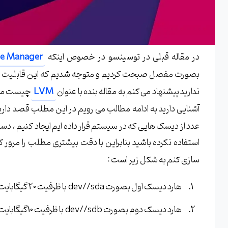
در مقاله قبلی در توسینسو در خصوص اینکه
 Volume Manager
بصورت مفصل صبحت کردیم و متوجه شدیم که این قابلیت چه ام
ندارید پیشنهاد می کنم به مقاله بنده با عنوان
LVM
چیست مراج
آشنایی دارید به ادامه مطالب می رویم در این مطلب قصد دا
عدد از دیسک هایی که در سیستم قرار داده ایم ایجاد کنیم ، دست
استفاده نکرده باشید بنابراین با دقت بیشتری مطلب را مرو
سازی کنم به شکل زیر است :
هارد دیسک اول بصورت dev//sda با ظرفیت 20 گیگابایت
هارد دیسک دوم بصورت dev//sdb با ظرفیت 10گیگابایت برای استفاده در LVM