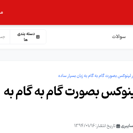
ما
دسته بندی
سوالات
ها
یجاد LVM در لینوکس بصورت گام به گام به
سایبری
تاریخ انتشار: 1394/01/16