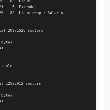
8   83  Linux

1    5  Extended

0   82  Linux swap / Solaris

al 20971520 sectors

bytes

s

table

l 12582912 sectors

bytes

s
