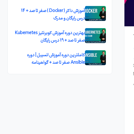
آموزش داکر ( Docker ) صفر تا صد + 14
درس رايگان و مدرک
بهترين دوره آموزش کوبرنتيز Kubernetes
صفر تا صد + 19 درس رايگان
کاملترين دوره آموزش انسيبل | دوره
Ansible صفر تا صد + گواهينامه