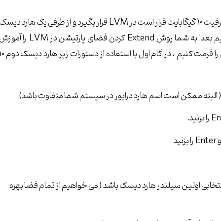
همانطور که در پاراگراف قبلی مشاهده کردید دیسک دوم ما با ظرفیت 10 گیگابایت قرار است در LVM قرار بگیرد و از طرفی یک هارد دیس
4 گیگابایتی هم به عنوان دیسک سوم اضافه کرده ایم که بتوانیم بعدا به شما روش Extend کردن فضای پارتیشن در LVM را آم
بدهیم ، خوب قبل از هر کاری بایستی دیسک های مورد نظرمان را فرمت کنیم ، در گام اول با استفاده از دستورا
 ( البته ممکن است اسم هارد درایور در سیستم شما متفاوت باشد)
 انتخابی اولین سیلندر هارد دیسک باشد ( می خواهیم از تمام فضا بهره