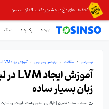
تخفیف های داغ در جشنواره تابستانه توسینسو
دوره ها
پکیج ها
مطالب
توسینسو
مقالات
لینوکس و دواپس
آموزش ایجاد LVM در لینوکس بصورت گام به گام به زبان بسیار ساده
آموزش ا
زبان بسیار ساده
نویسنده:
محمد نصیری | کارآفرین ، مدرس شبکه ، لینوکس و امنیت 