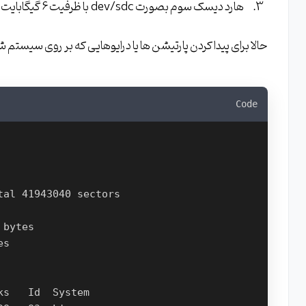
هارد دیسک سوم بصورت dev/sdc با ظرفیت 6 گیگابایت برای استفاده در LVM
حالا برای پیدا کردن پارتیشن ها یا درایوهایی که بر روی سیستم
Code
al 41943040 sectors

bytes

s
