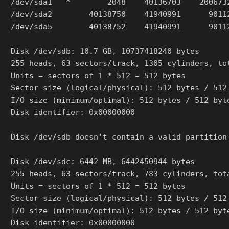
/dev/sda1   *        2048    40136703    2006732
/dev/sda2        40138750    41940991      90112
/dev/sda5        40138752    41940991      90112
Disk /dev/sdb: 10.7 GB, 10737418240 bytes

255 heads, 63 sectors/track, 1305 cylinders, tot
Units = sectors of 1 * 512 = 512 bytes

Sector size (logical/physical): 512 bytes / 512 
I/O size (minimum/optimal): 512 bytes / 512 byte
Disk identifier: 0x00000000

Disk /dev/sdb doesn't contain a valid partition 
Disk /dev/sdc: 6442 MB, 6442450944 bytes

255 heads, 63 sectors/track, 783 cylinders, tota
Units = sectors of 1 * 512 = 512 bytes

Sector size (logical/physical): 512 bytes / 512 
I/O size (minimum/optimal): 512 bytes / 512 byte
Disk identifier: 0x00000000
