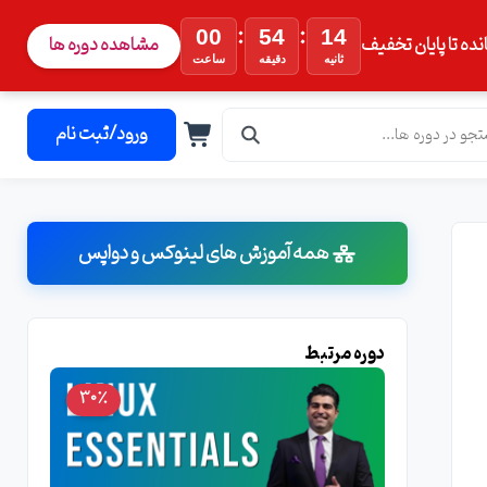
:
:
00
54
13
نده تا پایان تخفیف
مشاهده دوره ها
ثانیه
دقیقه
ساعت
ورود/ثبت نام
همه آموزش های لینوکس و دواپس
دوره مرتبط
30٪