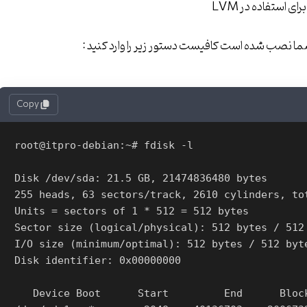
 شما نصب شده است کافیست دستور زیر را وارد کنید :
Copy
root@itpro-debian:~# fdisk -l

Disk /dev/sda: 21.5 GB, 21474836480 bytes

255 heads, 63 sectors/track, 2610 cylinders, tot
Units = sectors of 1 * 512 = 512 bytes

Sector size (logical/physical): 512 bytes / 512 
I/O size (minimum/optimal): 512 bytes / 512 byte
Disk identifier: 0x00000000

   Device Boot      Start         End      Blocks   Id  System
