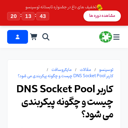
تخفیف های داغ در جشنواره تابستانه توسینسو
:
:
مشاهده دوره ها
20
13
43
توسینسو
مقالات
مایکروسافت
کاربر DNS Socket Pool چیست و چگونه پیکربندی می شود؟
کاربر DNS Socket Pool
چیست و چگونه پیکربندی
می شود؟