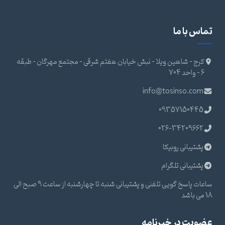
تماس با ما
کرج - شاهین ویلا - نبش خیابان هفتم شرقی - مجتمع مهرگان - طبقه
6 - واحد 704
info@tosinso.com
09357150445
026-34209662
پشتیبانی روبیکا
پشتیبانی تلگرام
ساعات پاسخ گویی تلفنی و پشتیبانی شنبه تا چهارشنبه از ساعت 9 صبح الی
18 می باشد
عضویت در خبرنامه