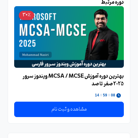
دوره مرتبط
30٪
بهترین دوره آموزش MCSA / MCSE ویندوز سرور
2025 صفر تا صد
:
:
14
59
08
مشاهده و ثبت نام