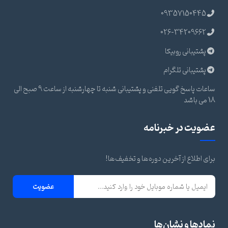
09357150445
026-34209662
پشتیبانی روبیکا
پشتیبانی تلگرام
ساعات پاسخ گویی تلفنی و پشتیبانی شنبه تا چهارشنبه از ساعت 9 صبح الی
18 می باشد
عضویت در خبرنامه
برای اطلاع از آخرین دوره‌ها و تخفیف‌ها!
عضویت
نمادها و نشان‌ها