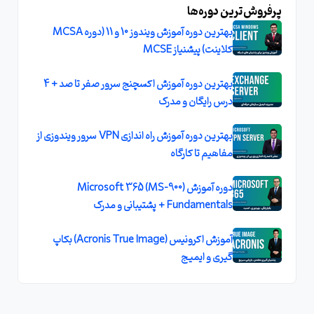
پرفروش‌ترین دوره‌ها
بهترین دوره آموزش ویندوز 10 و 11 (دوره MCSA
کلاینت) پیشنیاز MCSE
بهترین دوره آموزش اکسچنج سرور صفر تا صد + 4
درس رایگان و مدرک
بهترین دوره آموزش راه اندازی VPN سرور ویندوزی از
مفاهیم تا کارگاه
دوره آموزش (MS-900) Microsoft 365
Fundamentals + پشتیبانی و مدرک
آموزش اکرونیس (Acronis True Image) بکاپ
گیری و ایمیج