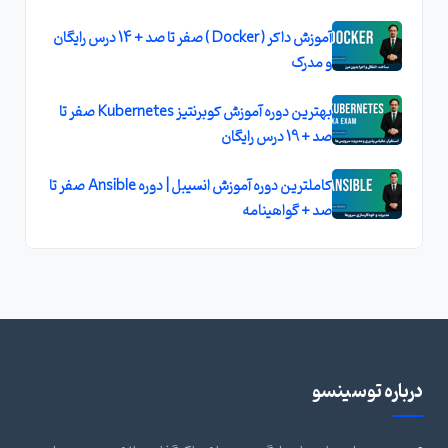
آموزش داکر ( Docker ) صفر تا صد + 14 درس رايگان
و مدرک
بهترين دوره آموزش کوبرنتيز Kubernetes صفر تا
صد + 19 درس رايگان
کاملترين دوره آموزش انسيبل | دوره Ansible صفر تا
صد + گواهينامه
درباره توسینسو