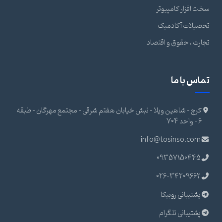
سخت افزار کامپیوتر
تحصیلات آکادمیک
تجارت ، حقوق و اقتصاد
تماس با ما
کرج - شاهین ویلا - نبش خیابان هفتم شرقی - مجتمع مهرگان - طبقه
6 - واحد 704
info@tosinso.com
09357150445
026-34209662
پشتیبانی روبیکا
پشتیبانی تلگرام