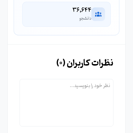
36,644
دانشجو
نظرات کاربران (
0
)