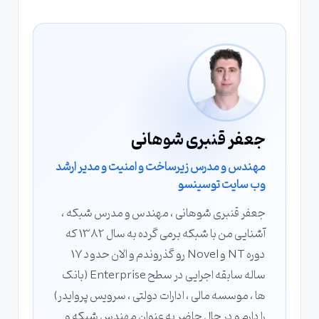
جعفر قنبری شوهانی
مهندس و مدرس زیرساخت و امنیت و مدیر ارشد
وب سایت توسینسو
جعفر قنبری شوهانی ، مهندس و مدرس شبکه ،
آشنایی من با شبکه برمی گرده به سال 1382 که
دوره NT و Novel رو گذروندم و الان حدود 17
ساله سابقه اجرایی در سطح Enterprise (بانک
ها ، موسسه مالی ، ادارات دولتی ، سرویس پروایدر)
را دارم و در حال حاضر به عنوان مهندس شبکه و