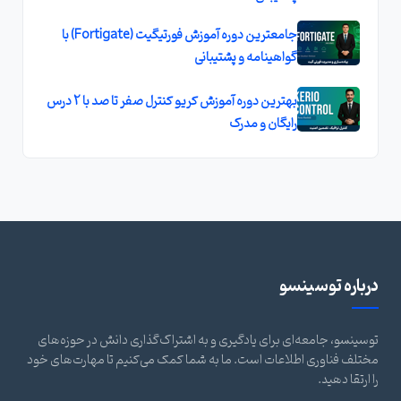
جامعترین دوره آموزش فورتیگیت (Fortigate) با
گواهینامه و پشتیبانی
بهترين دوره آموزش کريو کنترل صفر تا صد با 2 درس
رايگان و مدرک
درباره توسینسو
توسینسو، جامعه‌ای برای یادگیری و به اشتراک‌گذاری دانش در حوزه‌های
مختلف فناوری اطلاعات است. ما به شما کمک می‌کنیم تا مهارت‌های خود
را ارتقا دهید.