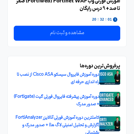
آموزش فورتی وب Fortiweb) Fortinet WAF) صفر
تا صد + 9 درس رایگان
:
:
20
32
01
مشاهده و ثبت نام
پرفروش‌ترین دوره‌ها
دوره آموزش فایروال سیسکو Cisco ASA از نصب تا
راه اندازی حرفه ای
دوره آموزش پیشرفته فایروال فورتی گیت (Fortigate)
+ صدور مدرک
کاملترین دوره آموزش فورتی آنالایزر FortiAnalyzer
(گزارش و تحلیل امنیتی لاگ ها) + صدور مدرک و
پشتیبانی