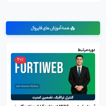
همه آموزش های فایروال
دوره مرتبط
30٪