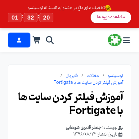
تخفیف های داغ در جشنواره تابستانه توسینسو
:
:
مشاهده دوره ها
01
32
20
توسینسو
مقالات
فایروال
آموزش فیلتر کردن سایت ها با Fortigate
آموزش فیلتر کردن سایت ها
با Fortigate
نویسنده:
جعفر قنبری شوهانی
تاریخ انتشار: 1396/08/14