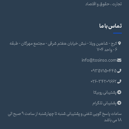
تجارت ، حقوق و اقتصاد
تماس با ما
کرج - شاهین ویلا - نبش خیابان هفتم شرقی - مجتمع مهرگان - طبقه
6 - واحد 704
info@tosinso.com
09357150445
026-34209662
پشتیبانی روبیکا
پشتیبانی تلگرام
ساعات پاسخ گویی تلفنی و پشتیبانی شنبه تا چهارشنبه از ساعت 9 صبح الی
18 می باشد