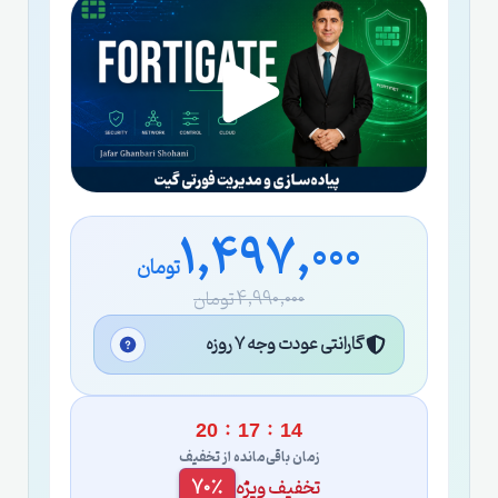
1,497,000
تومان
4,990,000 تومان
گارانتی عودت وجه ۷ روزه
:
:
20
17
13
زمان باقی‌مانده از تخفیف
تخفیف ویژه
70٪