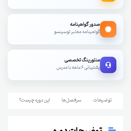
صدور گواهینامه
گواهینامه معتبر توسینسو
منتورینگ تخصصی
پشتیبانی 6 ماهه با مدرس
توضیحات
سرفصل‌ها
این دوره چیست؟
مدر