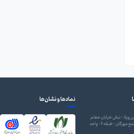
نمادها و نشان‌ها
 ویلا - نبش خیابان هفتم
شرقی - مجتمع مهرگان - طبقه 6 - واحد