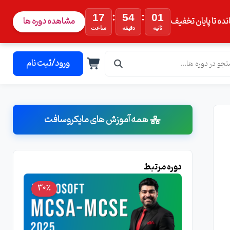
:
:
17
54
00
نده تا پایان تخفیف
مشاهده دوره ها
ثانیه
دقیقه
ساعت
ورود/ثبت نام
همه آموزش های مایکروسافت
دوره مرتبط
30٪