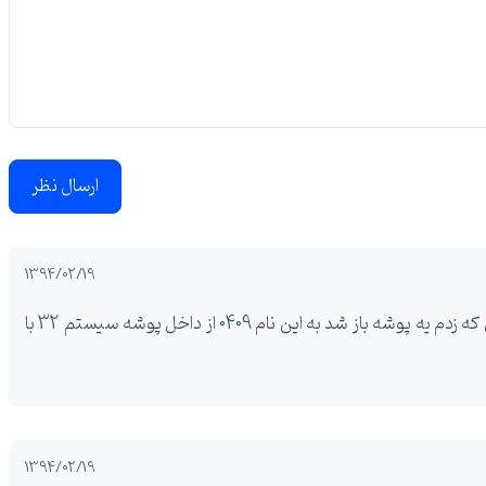
ارسال نظر
1394/02/19
سلام ایا این راهکار تو وین هشت هم کار میکنه من که زدم یه پوشه باز شد به این نام 0409 از داخل پوشه سیستم 32 با
1394/02/19