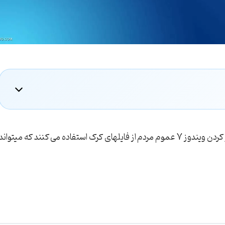
نسخه آزمایشی ویندوز 7 به مدت 1 ماه رایگان است ، برای اکتیو کردن ویندوز 7 عموم مردم از فایلهای کرک استفاده می کنند که میتواند