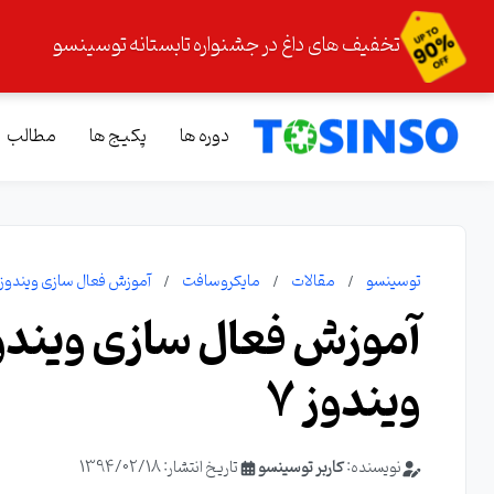
تخفیف های داغ در جشنواره تابستانه توسینسو
دوره ها
پکیج ها
مطالب
توسینسو
مقالات
مایکروسافت
آموزش فعال سازی ویندوز 7 بدون کرک ! اکتیو کردن ویندوز 
ویندوز 7
نویسنده:
کاربر توسینسو
تاریخ انتشار: 1394/02/18