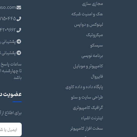
مجازی سازی
nso.com
هک و امنیت شبکه
7150445
لینوکس و دواپس
4209662
میکروتیک
پشتیبانی ر
سیسکو
پشتیبانی ت
برنامه نویسی
ساعات پاسخ گ
کامپیوتر و موبایل
فایروال
باشد
پایگاه داده و داده کاوی
عضویت در 
طراحی سایت و سئو
گرافیک کامپیوتری
برای اطلاع از
اینترنت اشیاء
سخت افزار کامپیوتر