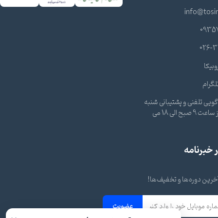
info@tosi
0935
026-3
وبیکا
لگرام
ویی تلفنی و پشتیبانی شنبه
تا چهارشنبه از ساعت 9 صبح الی 18 می
خبرنامه
 آخرین دوره‌ها و تخفیف‌ها!
عضویت