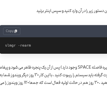
Copy
دقت کنید که در تایپ اشتباهی رخ ندهد(بین کلمه اول و خط تیره فاصله SPACE وجود دارد ) پس از آن یک پنجره ظاهر می شود و پیغام
موفقیت آمیز بودن را نمایش می دهد برای اعمال عملیات صورت گرفته باید سیستم را ریبوت کنید ، با این کار 30 روز دیگر ویندوز شما ب
صورت رایگان اکتیو می شود! این عمل را میتوانید 3 بار انجام دهید ، 30 روز هم در حالت اولیه فعال است که جمعا 120 روز ویندوز را 