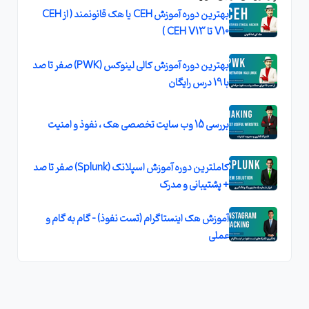
بهترین دوره آموزش CEH یا هک قانونمند ( از CEH
V10 تا CEH V13 )
بهترین دوره آموزش کالی لینوکس (PWK) صفر تا صد
با 19 درس رایگان
بررسی 15 وب سایت تخصصی هک ، نفوذ و امنیت
کاملترین دوره آموزش اسپلانک (Splunk) صفر تا صد
+ پشتیبانی و مدرک
آموزش هک اینستاگرام (تست نفوذ) - گام به گام و
عملی