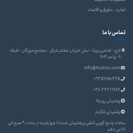
تجارت ، حقوق و اقتصاد
تماس با ما
کرج - شاهین ویلا - نبش خیابان هفتم شرقی - مجتمع مهرگان - طبقه
6 - واحد 704
info@tosinso.com
09357150445
026-34209662
پشتیبانی روبیکا
پشتیبانی تلگرام
ساعات پاسخ گویی تلفنی و پشتیبانی شنبه تا چهارشنبه از ساعت 9 صبح الی
18 می باشد