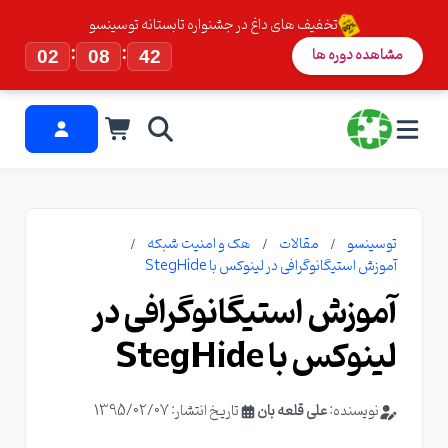
تخفیف های داغ در جشنواره تابستانه توسینسو
:
:
مشاهده دوره ها
02
08
41
توسینسو
مقالات
هک و امنیت شبکه
آموزش استیگانوگرافی در لینوکس با StegHide
آموزش استیگانوگرافی در
لینوکس با StegHide
نویسنده:
علی قلعه بان
تاریخ انتشار: 1395/02/07