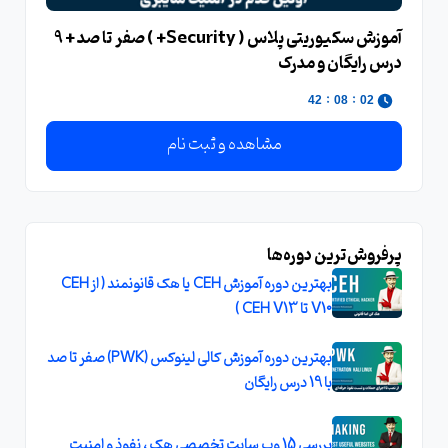
آموزش سکیوریتی پلاس ( Security+ ) صفر تا صد + 9
درس رایگان و مدرک
:
:
41
08
02
مشاهده و ثبت نام
پرفروش‌ترین دوره‌ها
بهترین دوره آموزش CEH یا هک قانونمند ( از CEH
V10 تا CEH V13 )
بهترین دوره آموزش کالی لینوکس (PWK) صفر تا صد
با 19 درس رایگان
بررسی 15 وب سایت تخصصی هک ، نفوذ و امنیت