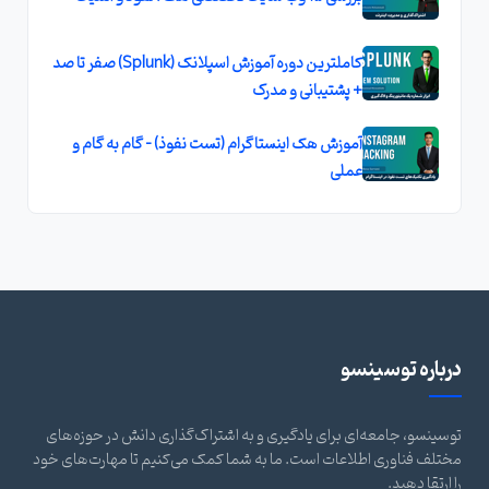
کاملترین دوره آموزش اسپلانک (Splunk) صفر تا صد
+ پشتیبانی و مدرک
آموزش هک اینستاگرام (تست نفوذ) - گام به گام و
عملی
درباره توسینسو
توسینسو، جامعه‌ای برای یادگیری و به اشتراک‌گذاری دانش در حوزه‌های
مختلف فناوری اطلاعات است. ما به شما کمک می‌کنیم تا مهارت‌های خود
را ارتقا دهید.