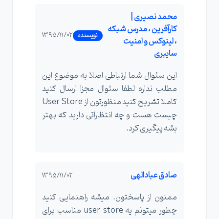
محمد نصیری |
کارآفرین ، مدرس شبکه
1395/11/02
نویسنده
، لینوکس و امنیت
سایبری
این سئوال شما ارتباطی اصلا به موضوع این
مطلب نداره لطفا سئوال مجزا ارسال کنید
کاملا تشریح کنید منظورتون از User Store
چیست هست و چه انتظاراتی دارید که بهتر
بشه پیگیری کرد.
صادق عبادالهی
1395/11/02
ممنون از پاسختون. میشه راهنمایی کنید
چطور میتونم یه user store مناسب برای