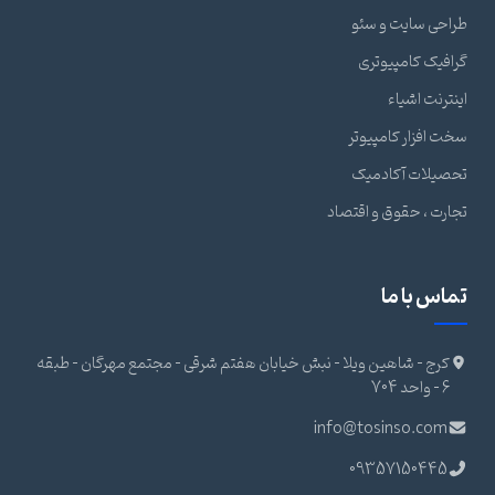
طراحی سایت و سئو
گرافیک کامپیوتری
اینترنت اشیاء
سخت افزار کامپیوتر
تحصیلات آکادمیک
تجارت ، حقوق و اقتصاد
تماس با ما
کرج - شاهین ویلا - نبش خیابان هفتم شرقی - مجتمع مهرگان - طبقه
6 - واحد 704
info@tosinso.com
09357150445