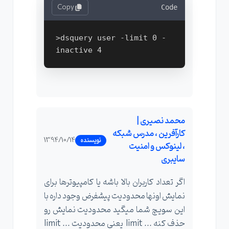
Copy
Code
>dsquery user -limit 0 -
محمد نصیری |
کارآفرین ، مدرس شبکه
1394/10/14
نویسنده
، لینوکس و امنیت
سایبری
اگر تعداد کاربران بالا باشه یا کامپیوترها برای
نمایش اونها محدودیت پیشفرض وجود داره با
این سویچ شما میگید محدودیت نمایش رو
حذف کنه ... limit یعنی محدودیت ... limit