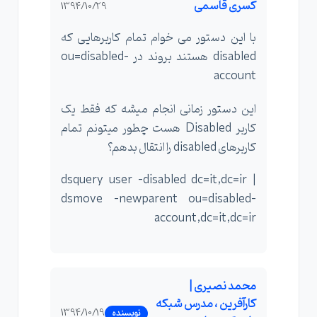
کسری قاسمی
1394/10/29
با این دستور می خوام تمام کاربرهایی که
disabled هستند بروند در ou=disabled-
account
این دستور زمانی انجام میشه که فقط یک
کاربر Disabled هست چطور میتونم تمام
کاربرهای disabled را انتقال بدهم؟
dsquery user -disabled dc=it,dc=ir |
dsmove -newparent ou=disabled-
account,dc=it,dc=ir
محمد نصیری |
کارآفرین ، مدرس شبکه
1394/10/19
نویسنده