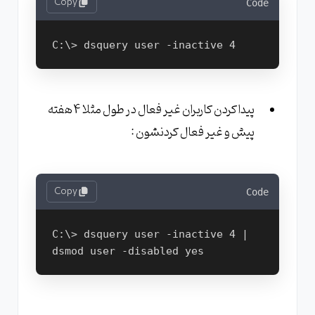
Copy
Code
پیدا کردن کاربران غیر فعال در طول مثلا 4 هفته
پیش و غیر فعال کردنشون :
Copy
Code
C:\> dsquery user -inactive 4 | 